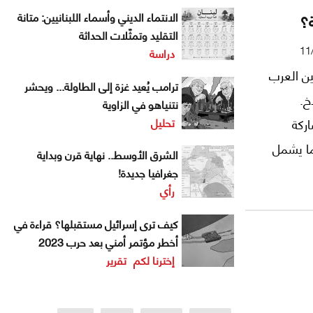
ة؟
الانتماء الديني وأسماء اللبنانيين: متانة
التقليد وتمثّلات الحداثة
11
دراسة
ين العرب
ترامب يُعيد غزة إلى الطاولة... ويحشر
خ.
نتنياهو في الزاوية
تحليل
اركة
ما يشمل
الشرق الأوسط.. نهاية قرن وبداية
ًا عربيًا
جغرافيا جديدة!
رأي
كيف ترى إسرائيل مستقبلها؟ قراءة في
أخطر مؤتمر أمني بعد حرب 2023
إخترنا لكم
تقرير