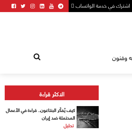
اشترك في خدمة الواتساب
ه وفنون
HOME
TAG
الاكثر قراءة
كيف يُفكّر البنتاغون.. قراءة في الأعمال
المحتملة ضد إيران
تحليل