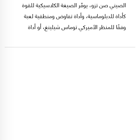
الصيني صن تزو، يوفّر الصيغة الكلاسيكية للقوة
كأداة للدبلوماسية، وأداة تفاوض ومنطقية لعبة
وفقًا للمنظر الأميركي توماس شيلينغ، أو أداة
لتحقيق توازن استراتيجي ضمن السياسة الواقعية،
وفقًا لوزير الخارجية الأميركي الأسبق هنري كيسنجر.