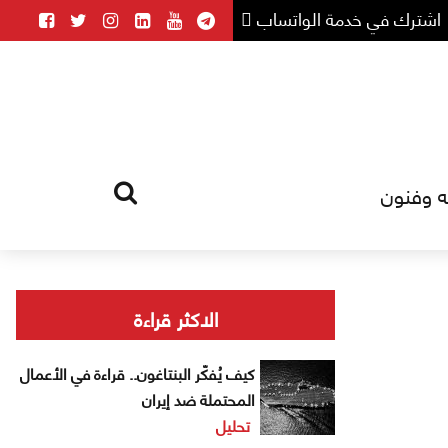
اشترك في خدمة الواتساب
ه وفنون
HOME
TAG
الاكثر قراءة
كيف يُفكّر البنتاغون.. قراءة في الأعمال
المحتملة ضد إيران
تحليل