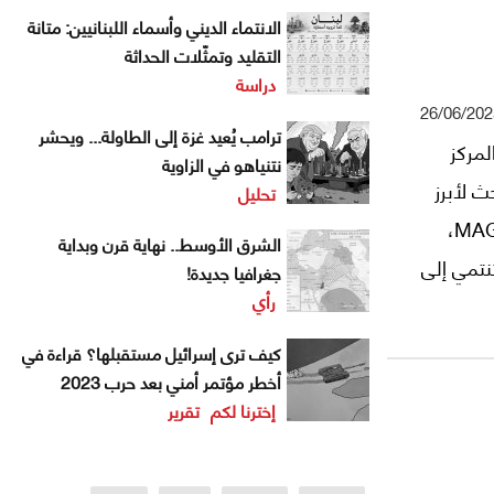
الانتماء الديني وأسماء اللبنانيين: متانة
التقليد وتمثّلات الحداثة
دراسة
26/06/202
ترامب يُعيد غزة إلى الطاولة... ويحشر
لمركز
نتنياهو في الزاوية
ث لأبرز
تحليل
خصائص التيار المناهض للتدخل الخارجي داخل حركة MAGA،
الشرق الأوسط.. نهاية قرن وبداية
نتمي إلى
جغرافيا جديدة!
رأي
كيف ترى إسرائيل مستقبلها؟ قراءة في
أخطر مؤتمر أمني بعد حرب 2023
إخترنا لكم
تقرير