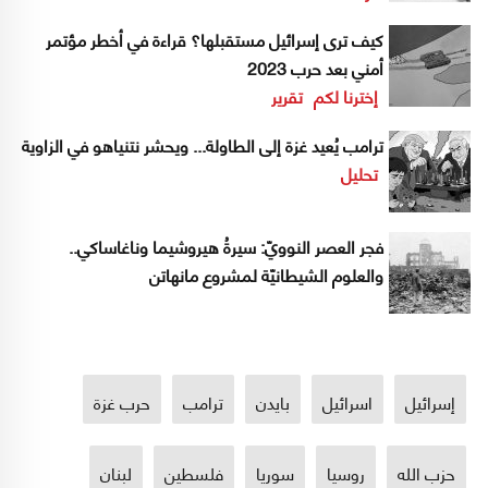
كيف ترى إسرائيل مستقبلها؟ قراءة في أخطر مؤتمر
أمني بعد حرب 2023
إخترنا لكم
تقرير
ترامب يُعيد غزة إلى الطاولة... ويحشر نتنياهو في الزاوية
تحليل
فجر العصر النوويّ: سيرةُ هيروشيما وناغاساكي..
والعلوم الشيطانيّة لمشروع مانهاتن
إسرائيل
اسرائيل
بايدن
ترامب
حرب غزة
حزب الله
روسيا
سوريا
فلسطين
لبنان