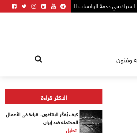
اشترك في خدمة الواتساب
ه وفنون
HOME
TAG
الاكثر قراءة
كيف يُفكّر البنتاغون.. قراءة في الأعمال
المحتملة ضد إيران
تحليل