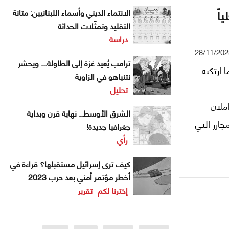
اً
الانتماء الديني وأسماء اللبنانيين: متانة
التقليد وتمثّلات الحداثة
دراسة
28/11/202
ترامب يُعيد غزة إلى الطاولة... ويحشر
ارتكبه
نتنياهو في الزاوية
تحليل
ملان
الشرق الأوسط.. نهاية قرن وبداية
جازر التي
جغرافيا جديدة!
رأي
ء قاعدة
مها
كيف ترى إسرائيل مستقبلها؟ قراءة في
أخطر مؤتمر أمني بعد حرب 2023
إخترنا لكم
تقرير