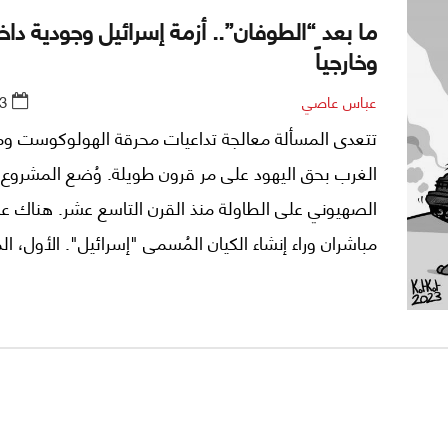
ما بعد “الطوفان”.. أزمة إسرائيل وجودية داخلي
وخارجياً
عباس عاصي
3
تتعدى المسألة معالجة تداعيات محرقة الهولوكوست وما 
الغرب بحق اليهود على مر قرون طويلة. وُضع المشروع
الصهيوني على الطاولة منذ القرن التاسع عشر. هناك عا
مباشران وراء إنشاء الكيان المُسمى "إسرائيل". الأول، الم
ارتكبها النظام النازي في ألمانيا بحق اليهود. الثاني، إنشا
عسكرية وسياسية متقدمة للغرب في الشرق الأوسط إس
"إسرائيل".