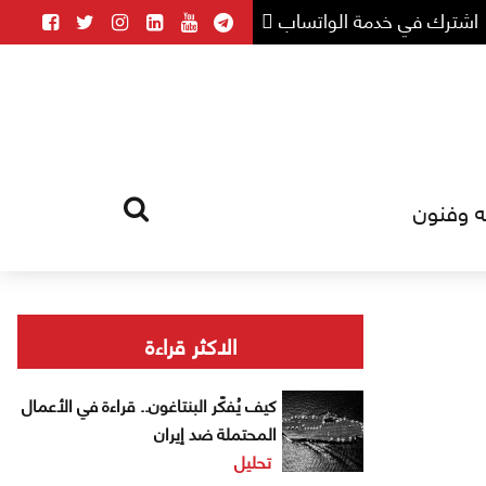
اشترك في خدمة الواتساب
ه وفنون
HOME
TAG
الاكثر قراءة
كيف يُفكّر البنتاغون.. قراءة في الأعمال
المحتملة ضد إيران
تحليل