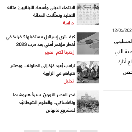
الانتماء الديني وأسماء اللبنانيين: متانة
التقليد وتمثّلات الحداثة
دراسة
12/05/202
كيف ترى إسرائيل مستقبلها؟ قراءة في
لفلسطيني
أخطر مؤتمر أمني بعد حرب 2023
ضية التي
إخترنا لكم
تقرير
 أذار/
ترامب يُعيد غزة إلى الطاولة... ويحشر
لشخص
نتنياهو في الزاوية
تحليل
وفة باسم FPV، أي (First Person View)، والموجّهة
ة يضغط
فجر العصر النوويّ: سيرةُ هيروشيما
نمط حرب
وناغاساكي.. والعلوم الشيطانيّة
لمشروع مانهاتن