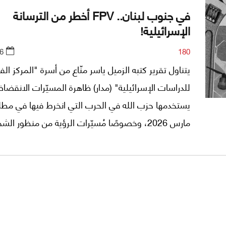
في جنوب لبنان.. FPV أخطر من الترسانة
الإسرائيلية!
6
180
يتناول تقرير كتبه الزميل ياسر منّاع من أسرة "المركز ا
للدراسات الإسرائيلية" (مدار) ظاهرة المسيّرات الانقضا
يستخدمها حزب الله في الحرب التي انخرط فيها في مطلع
مارس 2026، وخصوصًا مُسيّرات الرؤية من منظور ا
الأول المعر
بالألياف البصرية، وهي عبارة عن سلاح منخفض الكلف
على الجيش الإسرائيلي، ويختبر قدرته على التكيّف مع 
يتطور بسرعة تفوق وتيرة تحديث منظوماته الدفاعية.