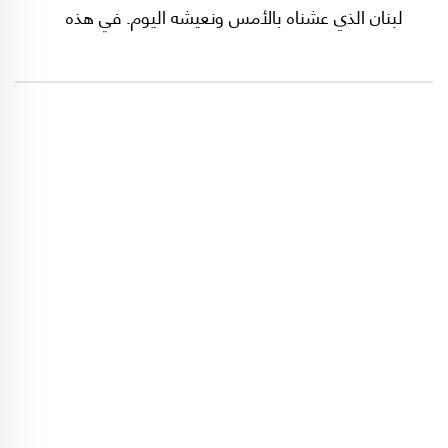
لبنان الذي عشناه بالأمس ونعيشه اليوم. في هذه
الحلقة (الأولى)، نترك للزميل "الحريف" جورج غانم
أن يلخص مئات الصفحات من مذكرات أمين الجميل
في نص مكتوب ومسبوك يكاد كل حرف منه له
قطبته وخيطه، على طريقة حائك السجاد الإيراني.