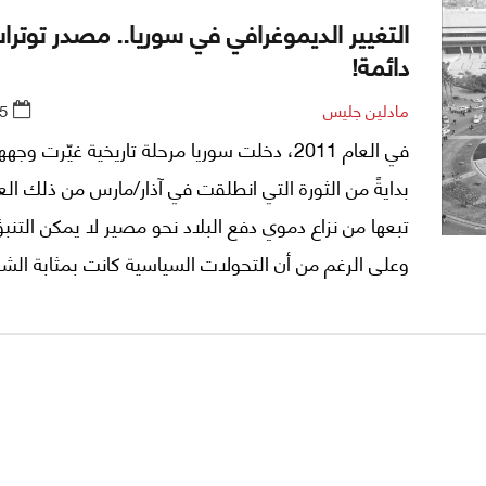
التغيير الديموغرافي في سوريا.. مصدر توترا
دائمة!
مادلين جليس
5
في العام 2011، دخلت سوريا مرحلة تاريخية غيّرت وجه
بدايةً من الثورة التي انطلقت في آذار/مارس من ذلك الع
تبعها من نزاع دموي دفع البلاد نحو مصير لا يمكن التنبؤ
وعلى الرغم من أن التحولات السياسية كانت بمثابة الشرا
الأولى للأزمة، إلا أن التغيير الديموغرافي كان قد بدأ بال
المدن السورية قبل ذلك بأعوام كثيرة، ليصبح أحد أبرز و
الأزمة في الوقت الحالي.