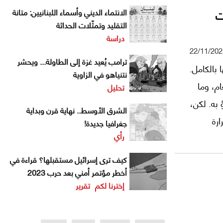
ت
الانتماء الديني وأسماء اللبنانيين: متانة
التقليد وتمثّلات الحداثة
دراسة
22/11/202
ترامب يُعيد غزة إلى الطاولة... ويحشر
ها بالكامل.
نتنياهو في الزاوية
ام، وما
تحليل
 به. لكن،
الشرق الأوسط.. نهاية قرن وبداية
رة
جغرافيا جديدة!
رأي
تسلل إلى
جوه
كيف ترى إسرائيل مستقبلها؟ قراءة في
أخطر مؤتمر أمني بعد حرب 2023
إخترنا لكم
تقرير