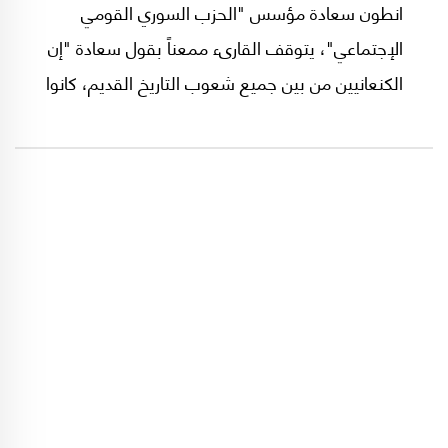
انطون سعادة مؤسس "الحزب السوري القومي
الإجتماعي"، يتوقف القارىء ممعناً بقول سعادة "إن
الكنعانيين من بين جميع شعوب التاريخ القديم، كانوا
أول شعب تمشى على قاعدة محبة الوطن والإرتباط
الإجتماعي وفاقا للوجدان القومي وللشعور بوحدة
الحياة ووحدة المصير".