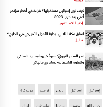
كيف ترى إسرائيل مستقبلها؟ قراءة في أخطر مؤتمر
أمني بعد حرب 2023
إخترنا لكم
تقرير
اتفاق مكة الثلاثي.. بداية الأفول الأميركي في الخليج؟
تحليل
فجر العصر النوويّ: سيرةُ هيروشيما وناغاساكي..
والعلوم الشيطانيّة لمشروع مانهاتن
إسرائيل
اسرائيل
بايدن
ترامب
حرب غزة
حزب الله
روسيا
سوريا
فلسطين
لبنان