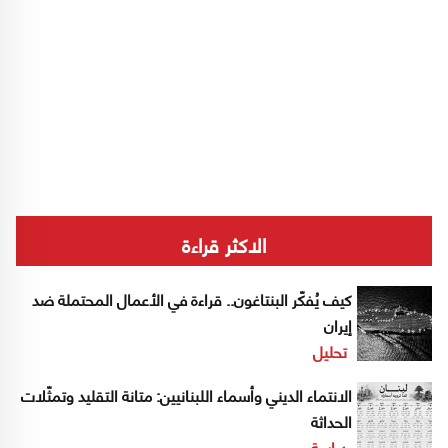
الاكثر قراءة
كيف يُفكّر البنتاغون.. قراءة في الأعمال المحتملة ضد
إيران
تحليل
الانتماء الديني وأسماء اللبنانيين: متانة التقليد وتمثّلات
الحداثة
دراسة