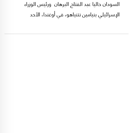
السودان حاليا عبد الفتاح البرهان ورئيس الوزراء
الإسرائيلي بنيامين نتنياهو، في أوغندا، الأحد
الماضي، وتضعه في خانة تشريع تل أبيب الأبواب
الدولية أمام السودان تمهيدا لرفع العقوبات
الأميركية عنه.