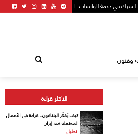
اشترك في خدمة الواتساب
ه وفنون
HOME
TAG
الاكثر قراءة
كيف يُفكّر البنتاغون.. قراءة في الأعمال
المحتملة ضد إيران
تحليل