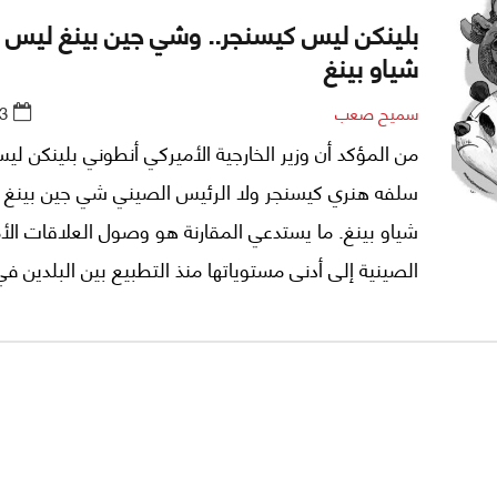
بلينكن ليس كيسنجر.. وشي جين بينغ ليس د
شياو بينغ
سميح صعب
3
من المؤكد أن وزير الخارجية الأميركي أنطوني بلينكن لي
سلفه هنري كيسنجر ولا الرئيس الصيني شي جين بينغ م
شياو بينغ. ما يستدعي المقارنة هو وصول العلاقات الأم
الصينية إلى أدنى مستوياتها منذ التطبيع بين البلدين ف
سبعينيات القرن الماضي. بروز بكين كتحدٍ إستراتيجي للو
المتحدة ربما لم يكن وارداً في حسابات الرئيس ريتشارد 
عندما قرر الإنفتاح على الصين من أجل هزيمة الإتحاد ال