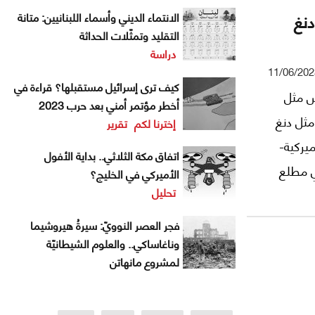
نغ
الانتماء الديني وأسماء اللبنانيين: متانة
التقليد وتمثّلات الحداثة
دراسة
11/06/202
كيف ترى إسرائيل مستقبلها؟ قراءة في
س مثل
أخطر مؤتمر أمني بعد حرب 2023
ثل دنغ
إخترنا لكم
تقرير
يركية-
اتفاق مكة الثلاثي.. بداية الأفول
ي مطلع
الأميركي في الخليج؟
تحليل
لايات
نيكسون
فجر العصر النوويّ: سيرةُ هيروشيما
سوفياتي.
وناغاساكي.. والعلوم الشيطانيّة
لمشروع مانهاتن