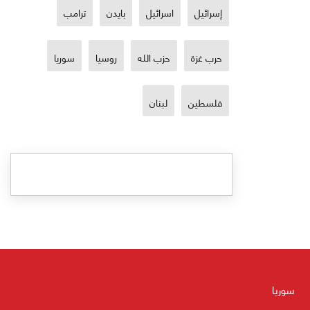
إسرائيل
اسرائيل
بايدن
ترامب
حرب غزة
حزب الله
روسيا
سوريا
فلسطين
لبنان
سوريا