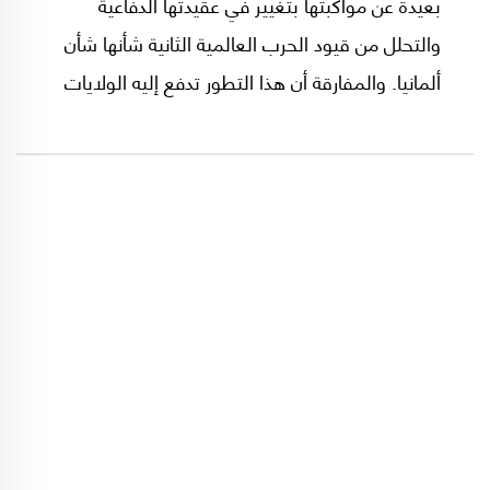
بعيدة عن مواكبتها بتغيير في عقيدتها الدفاعية
والتحلل من قيود الحرب العالمية الثانية شأنها شأن
ألمانيا. والمفارقة أن هذا التطور تدفع إليه الولايات
المتحدة التي تحتاج إلى طوكيو وبرلين، كحليفين
أساسيين لإحتواء الصعود الصيني ومنع روسيا من
إستعادة نفوذها.