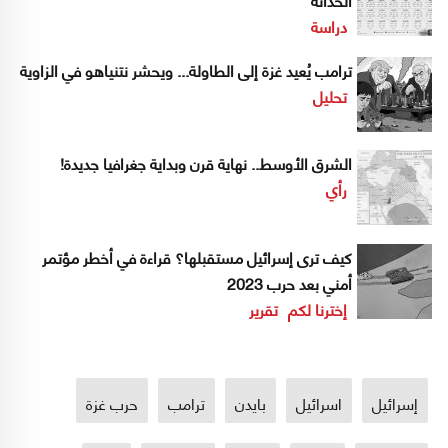
دراسة
ترامب يُعيد غزة إلى الطاولة... ويحشر نتنياهو في الزاوية
تحليل
الشرق الأوسط.. نهاية قرن وبداية جغرافيا جديدة!
رأي
كيف ترى إسرائيل مستقبلها؟ قراءة في أخطر مؤتمر
أمني بعد حرب 2023
إخترنا لكم
تقرير
إسرائيل
اسرائيل
بايدن
ترامب
حرب غزة