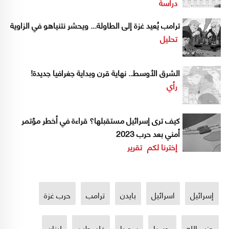
دراسة
ترامب يُعيد غزة إلى الطاولة... ويحشر نتنياهو في الزاوية
تحليل
الشرق الأوسط.. نهاية قرن وبداية جغرافيا جديدة!
رأي
كيف ترى إسرائيل مستقبلها؟ قراءة في أخطر مؤتمر
أمني بعد حرب 2023
إخترنا لكم
تقرير
إسرائيل
اسرائيل
بايدن
ترامب
حرب غزة
حزب الله
روسيا
سوريا
فلسطين
لبنان