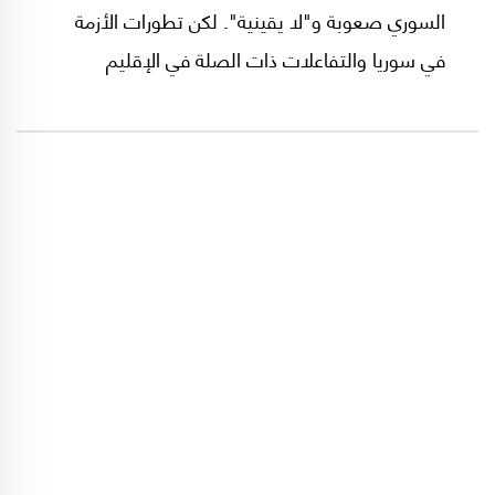
السوري صعوبة و"لا يقينية". لكن تطورات الأزمة
في سوريا والتفاعلات ذات الصلة في الإقليم
والعالم كشفت عن تحديات في الموقف لم تكن
ظاهرة بالشكل الذي تبدو عليه، بعد مضي ما يقارب
العقد ونصف على الحدث السوري.