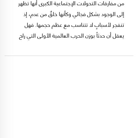
من مفارقات التحولات الإجتماعية الكبرى أنها تظهر
إلى الوجود بشكل فجائي وكأنها خلقٌ من عدم، إذ
تنفجر لأسبابٍ لا تتناسب مع عظم حجمها. فهل
يعقل أن حدثاً بوزن الحرب العالمية الأولى التي راح
ضحيتها أكثر من عشرين مليوناً من البشر وانهارت
فيها دولاً وإمبراطوريات يكون مكافئاً لإقدام طالب
صربي على اغتيال ولي عهد النمسا! هل اغتيال بعض
سفراء جنكيز خان من قبل الدولة الخوارزمية مكافئاً
لإجتياح المغول للعالم الإسلامي من شرقه لغربه
طوال عقود لاحقة فقدت فيها الأرض قرابة 10%
من سكانها أو يزيد!