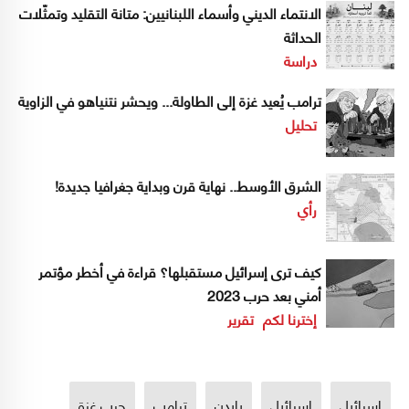
الانتماء الديني وأسماء اللبنانيين: متانة التقليد وتمثّلات
الحداثة
دراسة
ترامب يُعيد غزة إلى الطاولة... ويحشر نتنياهو في الزاوية
تحليل
الشرق الأوسط.. نهاية قرن وبداية جغرافيا جديدة!
رأي
كيف ترى إسرائيل مستقبلها؟ قراءة في أخطر مؤتمر
أمني بعد حرب 2023
إخترنا لكم
تقرير
إسرائيل
اسرائيل
بايدن
ترامب
حرب غزة