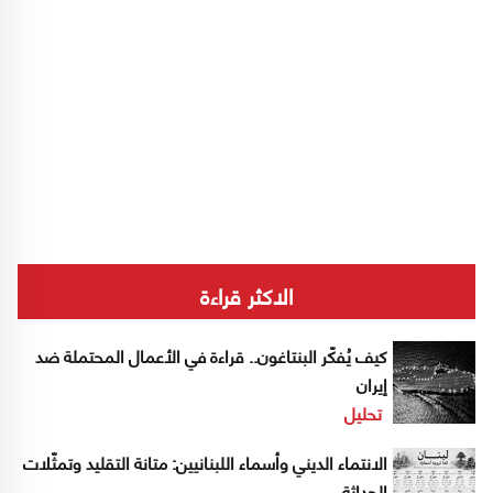
الاكثر قراءة
كيف يُفكّر البنتاغون.. قراءة في الأعمال المحتملة ضد
إيران
تحليل
الانتماء الديني وأسماء اللبنانيين: متانة التقليد وتمثّلات
الحداثة