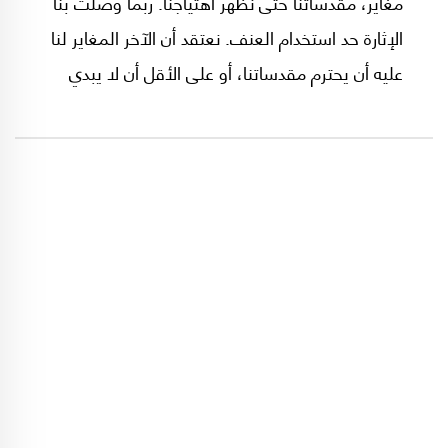
مغاير، مقدساتنا حتى نظهر اهتياجنا. ربما وصلت بنا
الإثارة حد استخدام العنف. نعتقد أن الآخر المغاير لنا
عليه أن يحترم مقدساتنا، أو على الأقل أن لا يبدي
عدم احترامه. في الأمر موقف منطقي خاطىء وآخر
أخلاقي خاطئ. لو كان الآخر يحترم مقدساتنا احتراماً
حقيقيا، لكان عليه أن ينضم الى مذهبنا أو الى ديننا.
لكنه مختلف في معتقده، مغاير في ايمانه، طبيعي
أن يتعلق بمقدسات أخرى وأن يمارس الطقوس التي
تؤكد ذلك.