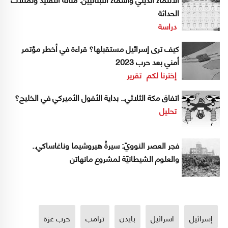
الحداثة
دراسة
كيف ترى إسرائيل مستقبلها؟ قراءة في أخطر مؤتمر
أمني بعد حرب 2023
إخترنا لكم
تقرير
اتفاق مكة الثلاثي.. بداية الأفول الأميركي في الخليج؟
تحليل
فجر العصر النوويّ: سيرةُ هيروشيما وناغاساكي..
والعلوم الشيطانيّة لمشروع مانهاتن
إسرائيل
اسرائيل
بايدن
ترامب
حرب غزة