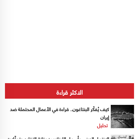
الاكثر قراءة
كيف يُفكّر البنتاغون.. قراءة في الأعمال المحتملة ضد
إيران
تحليل
الانتماء الديني وأسماء اللبنانيين: متانة التقليد وتمثّلات