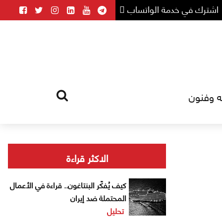
اشترك في خدمة الواتساب
ه وفنون
HOME
TAG
الاكثر قراءة
كيف يُفكّر البنتاغون.. قراءة في الأعمال
المحتملة ضد إيران
تحليل