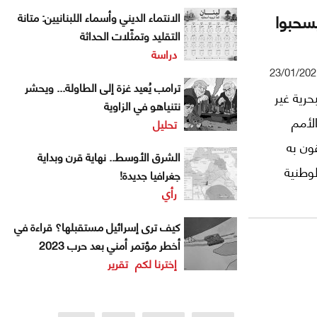
يسحبوا
الانتماء الديني وأسماء اللبنانيين: متانة
التقليد وتمثّلات الحداثة
دراسة
23/01/202
ترامب يُعيد غزة إلى الطاولة... ويحشر
حرية غير
نتنياهو في الزاوية
لأمم
تحليل
ون به
الشرق الأوسط.. نهاية قرن وبداية
لوطنية
جغرافيا جديدة!
رأي
.
كيف ترى إسرائيل مستقبلها؟ قراءة في
أخطر مؤتمر أمني بعد حرب 2023
إخترنا لكم
تقرير