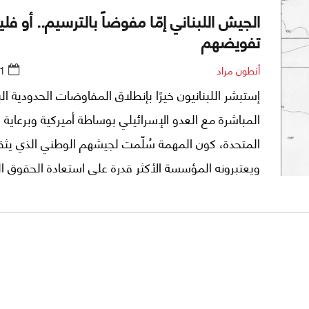
الجيش اللبناني إمّا مفوضاً بالترسيم.. أو فل
تفويضهم
أنطون مراد
1
إستبشر اللبنانيون خيرًا بإنطلاق المفاوضات الحدودية الب
المباشرة مع العدو الإسرائيلي بوساطة أميركية وبرعاية ا
المتحدة، كون المهمة سُلّمت لجيشهم الوطني الذي يثق
ويعتبرونه المؤسسة الأكثر قدرة على استعادة الحقوق ا
التي قد تساهم في انتشال لبنان من أزمته المالية الخانقة