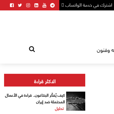
اشترك في خدمة الواتساب
ه وفنون
HOME
TAG
الاكثر قراءة
كيف يُفكّر البنتاغون.. قراءة في الأعمال
المحتملة ضد إيران
تحليل