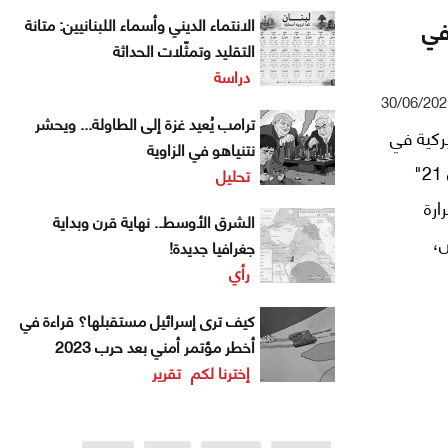
في
الانتماء الديني وأسماء اللبنانيين: متانة
التقليد وتمثّلات الحداثة
دراسة
30/06/202
ترامب يُعيد غزة إلى الطاولة... ويحشر
يركية في
نتنياهو في الزاوية
لندن بروس ستانلي، في مقالة نشرها في موقع "أوريان 21"
تحليل
ارة
الشرق الأوسط.. نهاية قرن وبداية
،
جغرافيا جديدة!
رأي
ا سيما
كيف ترى إسرائيل مستقبلها؟ قراءة في
أخطر مؤتمر أمني بعد حرب 2023
إخترنا لكم
تقرير