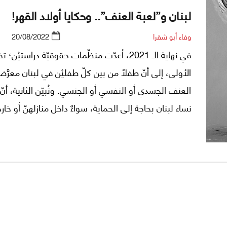
لبنان و”لعبة العنف”.. وحكايا أولاد القهر!
وفاء أبو شقرا
20/08/2022
في نهاية الـ 2021، أعدّت منظّمات حقوقيّة دراستيْن
الأولى، إلى أنّ طفلاً من بين كلّ طفليْن في لبنان معرّ
العنف الجسدي أو النفسي أو الجنسي. وتُبيّن الثانية، أ
نساء لبنان بحاجة إلى الحماية، سواءٌ داخل منازلهنّ أو خارج