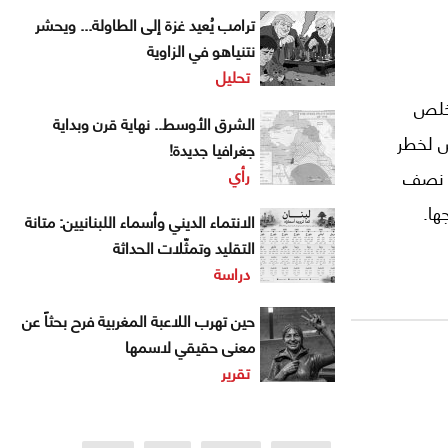
ترامب يُعيد غزة إلى الطاولة... ويحشر
نتنياهو في الزاوية
تحليل
؛ تخلص
الشرق الأوسط.. نهاية قرن وبداية
َض لخطر
جغرافيا جديدة!
رأي
نّ نصف
ها.
الانتماء الديني وأسماء اللبنانيين: متانة
التقليد وتمثّلات الحداثة
دراسة
حين تهرب اللاعبة المغربية فرح بحثاً عن
معنى حقيقي لاسمها
تقرير