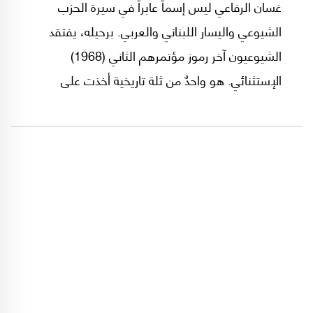
غسان الرفاعي ليس إسماً عابراً في سيرة الحزب
الشيوعي واليسار اللبناني والعربي. برحيله، يفتقد
الشيوعيون آخر رموز مؤتمرهم الثاني (1968)
الإستثنائي. هو واحدٌ من ثلة تاريخية أخذت على
عاتقها قيادة تحول أعرق تجربة حزبية شيوعية عربية،
صالحتهم مع "القضية القومية" إلى حد طغيانها
على"القضية الوطنية"، وفي الوقت نفسه، كان
"الرفيق غسان" شاهداً على تشظي الحزب الواحد
ومعه كل البيت اليساري اللبناني.