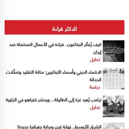
الاكثر قراءة
كيف يُفكّر البنتاغون.. قراءة في الأعمال المحتملة ضد
إيران
تحليل
الانتماء الديني وأسماء اللبنانيين: متانة التقليد وتمثّلات
الحداثة
دراسة
ترامب يُعيد غزة إلى الطاولة... ويحشر نتنياهو في الزاوية
تحليل
الشرق الأوسط.. نهاية قرن وبداية جغرافيا جديدة!