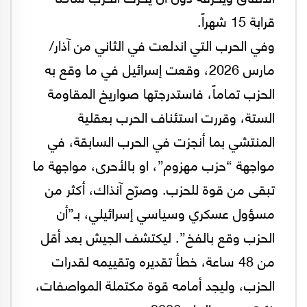
قرابة 15 شهراً.
وفي الحرب التي اندلعت في الثاني من آذار/
مارس 2026، وقعت إسرائيل في ما وقع به
الحزب تماماً، فاستدرجتها صواريخ المقاومة
الستة، وقررت استئناف الحرب بعقلية
المنتشي بما أنجزت في الحرب السابقة، في
مواجهة “حزب مهزوم”، او بالأحرى، مواجهة ما
تبقى من قوة للحزب. وصرّح آنذاك، أكثر من
مسؤول عسكري وسياسي إسرائيلي، بـ”أن
الحزب وقع بالفخ”. ليكتشف الجيش بعد أقل
من 48 ساعة، خطأ تقديره وتقييمه لقدرات
الحزب، وليجد أمامه قوة مكتملة المواصفات،