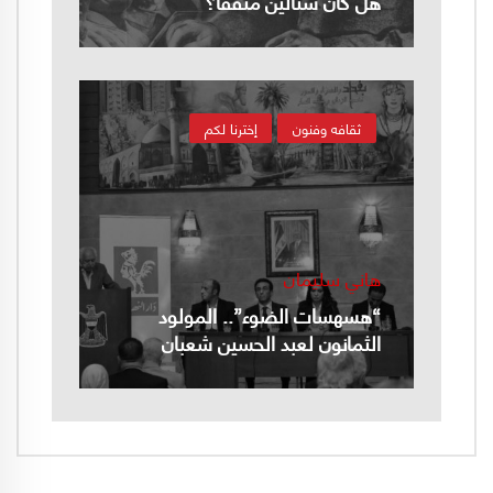
هل كان ستالين مثقفًا؟
ثقافه وفنون
إخترنا لكم
هاني سليمان
“هسهسات الضوء”.. المولود
الثمانون لعبد الحسين شعبان