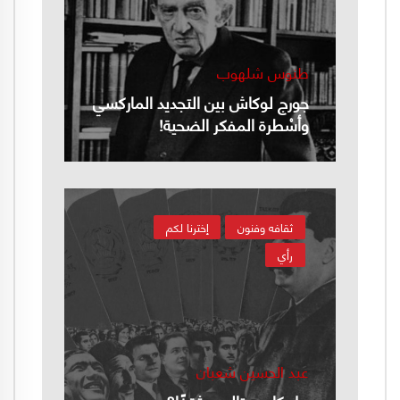
طنوس شلهوب
جورج لوكاش بين التجديد الماركسي
وأسْطرة المفكر الضحية!
ثقافه وفنون
إخترنا لكم
رأي
عبد الحسين شعبان