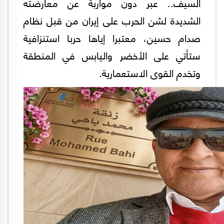
السيف.. عبر دون مواربة عن معارضته
الشديدة لشن الحرب على إيران من قبل نظام
صدام حسين، معتبرا إياها حربا استنزافية
ستأتي على الأخضر واليابس في المنطقة
وتخدم القوى الاستعمارية.