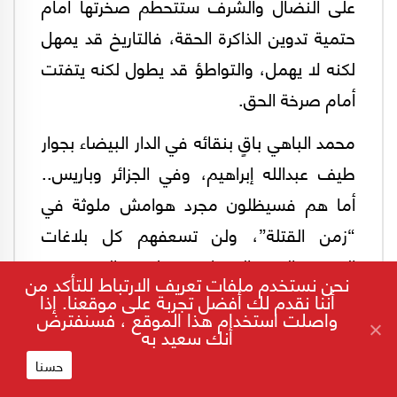
على النضال والشرف ستتحطم صخرتها أمام
حتمية تدوين الذاكرة الحقة، فالتاريخ قد يمهل
لكنه لا يهمل، والتواطؤ قد يطول لكنه يتفتت
أمام صرخة الحق.
محمد الباهي باقٍ بنقائه في الدار البيضاء بجوار
طيف عبدالله إبراهيم، وفي الجزائر وباريس..
أما هم فسيظلون مجرد هوامش ملوثة في
“زمن القتلة”، ولن تسعفهم كل بلاغات
التبرير، فالحكم الفصل قد نطق به الوجود منذ
نحن نستخدم ملفات تعريف الارتباط للتأكد من
الأزل.. ونهاية السردية تؤكد دائما وأبدا.. إن
أننا نقدم لك أفضل تجربة على موقعنا. إذا
واصلت استخدام هذا الموقع ، فسنفترض
الباطل كان زهوقا.
أنك سعيد به
حسنا