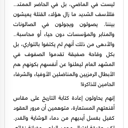
ليست في الماضي، بل في الحاضر الممتد..
فللأسف الشديد ما زال هؤلاء القتلة يعيشون
بيننا. يصولون ويجولون في الصالونات
والمنابر والمؤسسات دون حياء أو محاسبة..
والأدهى من ذلك أنهم لم يكتفوا بالتواري، بل
بكل وقاحة صفيقة تقدموا الصفوف في
المشهد العام ليعلنوا عن أنفسهم بكونهم هم
الأبطال الرمزيين والمناضلين الأوفياء والشرفاء
الحامين للذاكرة!
إنهم يحاولون إعادة كتابة التاريخ على مقاس
أقنعتهم المستعارة، متوهمين أن مرور العقود
كفيل بغسل أيديهم من دماء الوشاية والغدر.
لكن حقيقة اغتيال محمد الباهي وخيانة نقائه،