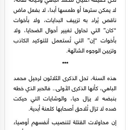
لا يمكن سترها أو طمسها أبدا، لا بفعل ماض
ناقص يُراد به تزييف البدايات، ولا بأخوات
“كان” التي تحاول تغيير أحوال الضحايا، ولا
بأخوات “إن” التي تُستعمل للتوكيد الكاذب
وتزيين الوجوه الشائهة.
***
هذه السنة، تحل الذكرى الثلاثون لرحيل محمد
الباهي، كأنها الذكرى الأولى.. فالحبر الذي خطه
بنبضه لا يزال حيا، والوشايات التي حيكت
ضده لا تزال تُلاحق أصحابها كلعنة أبدية.
إن محاولات القتلة لتنصيب أنفسهم أوصياء