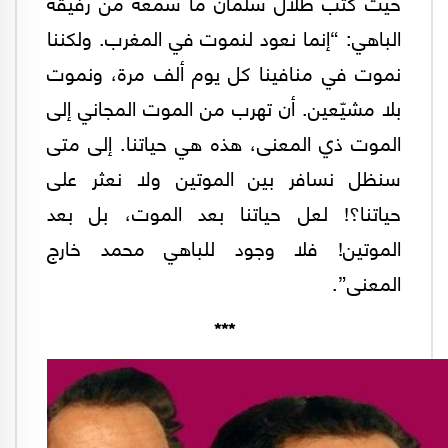
حيث كتب طلال سلمان ما سمعه من رفيقه
الباهي: “إنما نعود لنموت في المغرب. ولكننا
نموت في منافينا كل يوم ألف مرة، ونموت
بلا مشيّعين. أن تهرب من الموت المجاني إلى
الموت ذي المعنى، هذه هي حياتنا. إلى متى
سنظل نسافر بين الموتين ولا نعثر على
حياتنا؟! لعل حياتنا بعد الموت، بل بعد
الموتين! فلا وجود للباهي محمد خارج
المعنى”.
***