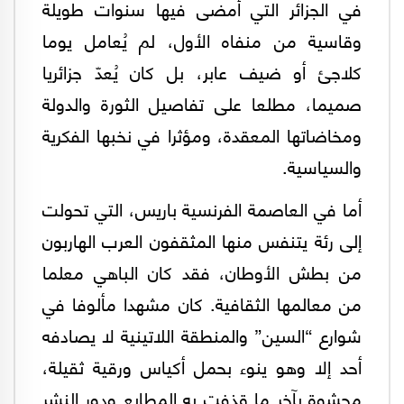
في الجزائر التي أمضى فيها سنوات طويلة
وقاسية من منفاه الأول، لم يُعامل يوما
كلاجئ أو ضيف عابر، بل كان يُعدّ جزائريا
صميما، مطلعا على تفاصيل الثورة والدولة
ومخاضاتها المعقدة، ومؤثرا في نخبها الفكرية
والسياسية.
أما في العاصمة الفرنسية باريس، التي تحولت
إلى رئة يتنفس منها المثقفون العرب الهاربون
من بطش الأوطان، فقد كان الباهي معلما
من معالمها الثقافية. كان مشهدا مألوفا في
شوارع “السين” والمنطقة اللاتينية لا يصادفه
أحد إلا وهو ينوء بحمل أكياس ورقية ثقيلة،
محشوة بآخر ما قذفت به المطابع ودور النشر