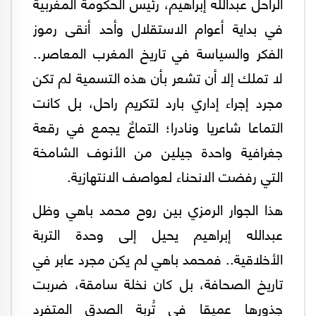
الراحل عبدالله إبراهيم، رئيس الحكومة المغربية
في بداية أعوام الاستقلال وأحد أنقى رموز
الفكر والسياسة في تاريخ المغرب المعاصر..
لا تملك إلا أن تشعر بأن هذه التسمية لم تكن
مجرد إجراء إداري بارد لتكريم راحل، بل كانت
التماعا شاعريا ونادرا؛ التماعٌ يجمع في رقعة
جغرافية واحدة جيلين من الأنوف الشامخة
التي رفضت الانحناء لعواصف الانتهازية.
هذا الجوار الرمزي بين روح محمد باهي وظل
عبدالله إبراهيم يحيل إلى وحدة التربة
الأخلاقية.. فمحمد باهي لم يكن مجرد عابر في
تاريخ الصحافة، بل كان نخلة سامقة، ضربت
جذورها عميقا في تُربة الصدق المتفرد