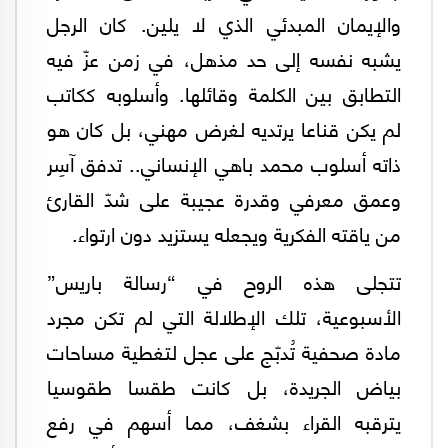
والإيمان المبدئي الذي لا يلين. كان الرجل
يشبه نفسه إلى حد مذهل، في زمن عزّ فيه
التطابق بين الكلمة وقائلها. وأسلوبه ككاتب
لم يكن قناعا يرتديه لغرض مهني، بل كان هو
ذاته أسلوب محمد باهي الإنساني.. تدفق آسِر
وعمق معرفي وقدرة عجيبة على شدّ القارئ
من ياقته الفكرية ويجعله يستزيد دون ارتواء.
تتجلى هذه الروح في “رسالة باريس”
الأسبوعية، تلك الإطلالة التي لم تكن مجرد
مادة صحفية تُدبّج على عجل لتغطية مساحات
بياض الجريدة، بل كانت طقسا طقوسيا
يترقبه القراء بشغف، مما أسهم في رفع