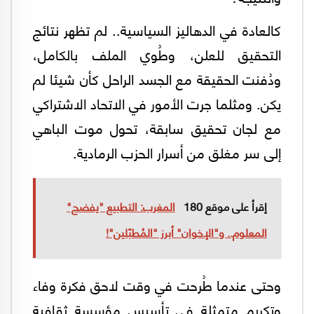
كالعادة في الدهاليز السياسية.. لم تظهر نتائج
التحقيق للعلن، وطُوي الملف بالكامل،
ودُفنت الحقيقة مع الجسد الراحل كأن شيئا لم
يكن. ومثلما جرت الأمور في الاتحاد الاشتراكي
مع لجان تحقيق سابقة، تحول موت الباهي
إلى سر مغلق من أسرار الحزب الرمادية.
إقرأ على موقع 180
المغرب: التطبيع "يفضح"
المعلوم.. و"الإخوان" أبرز "المُطبّلين"!
وحتى عندما طُرحت في وقت لاحق فكرة وفاء
وتكريم متمثلة في تأسيس مؤسسة ثقافية