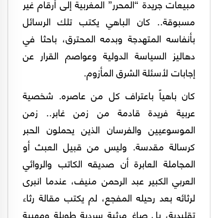
مبيعات جريدة “المحرر” المغربية إلى أرقام غير
مسبوقة.. كان الباهي يكتب تلك الرسائل
بأنفاسه المتهدجة وبدمه المحترق، باحثا في
دهاليز السياسة الدولية وعواصم القرار عن
إجابات لأسئلة الشرق المأزوم.
كان باهياً باعتراف كل من عاصره. شخصية
عربية فريدة قادمة من زمن غابر.. زمن
الموسوعيين والفرسان الذين يحملون الحبر
كرسالة مقدسة. وليس من قبيل العبث أو
المجاملة العابرة أن صديقه الكاتب والروائي
العربي الكبير عبد الرحمن منيف، عندما انبرى
لرثائه بعد رحيله المفجع، لم يكتب مقالة رثاء
تقليدية، بل صاغ مرثية سردية طويلة ومهيبة