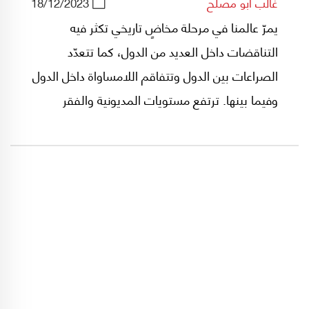
غالب أبو مصلح
18/12/2023
يمرّ عالمنا في مرحلة مخاضٍ تاريخي تكثر فيه
التناقضات داخل العديد من الدول، كما تتعدّد
الصراعات بين الدول وتتفاقم اللامساواة داخل الدول
وفيما بينها. ترتفع مستويات المديونية والفقر
وتتزايد الحروب، وتُطرح حول ذلك كلِّه تساؤلاتٍ
ومخاوف: هل يتّجه عالمنا اليوم نحو حربٍ عالميةٍ
ثالثة، وإلى أين سيقودنا هذا التسلّح المتنامي
للدول؟ هل ثمة رابطٌ بين الحروب المتناثرة حول
العالم؟ في محاولة فهم ما يحدث، لا بد من رؤيةٍ
شاملة للمتغيرات الأساسية في بنية النظام العالمي
الآخذ في التأزّم.