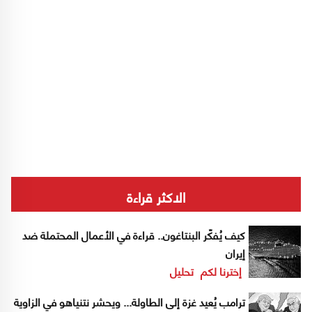
الاكثر قراءة
كيف يُفكّر البنتاغون.. قراءة في الأعمال المحتملة ضد
إيران
إخترنا لكم
تحليل
ترامب يُعيد غزة إلى الطاولة... ويحشر نتنياهو في الزاوية