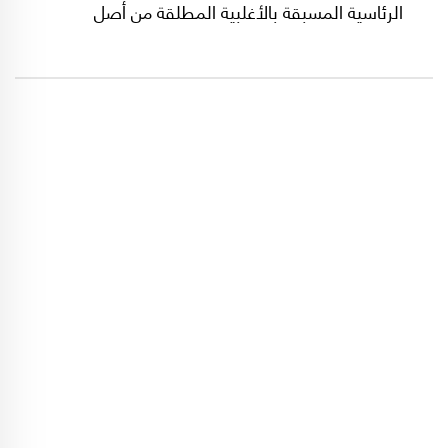
الرئاسية المسبقة بالأغلبية المطلقة من أصل
المشاركين في الانتخابات، وهو احتمال ضعيف
للغاية إلا إذا بلغت نسبة التصويت رقماً قياسياً
(60% وما فوق)، فإذا لم ينل أحد من المرشحين
الستة هذه الغالبية، تكون إيران على موعد مع دورة
انتخابية ثانية الأسبوع المقبل.