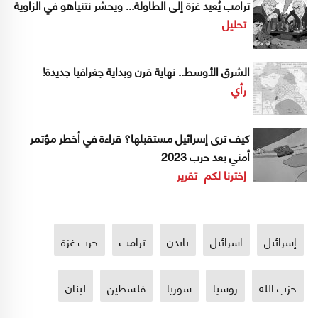
ترامب يُعيد غزة إلى الطاولة... ويحشر نتنياهو في الزاوية
تحليل
الشرق الأوسط.. نهاية قرن وبداية جغرافيا جديدة!
رأي
كيف ترى إسرائيل مستقبلها؟ قراءة في أخطر مؤتمر
أمني بعد حرب 2023
إخترنا لكم
تقرير
إسرائيل
اسرائيل
بايدن
ترامب
حرب غزة
حزب الله
روسيا
سوريا
فلسطين
لبنان