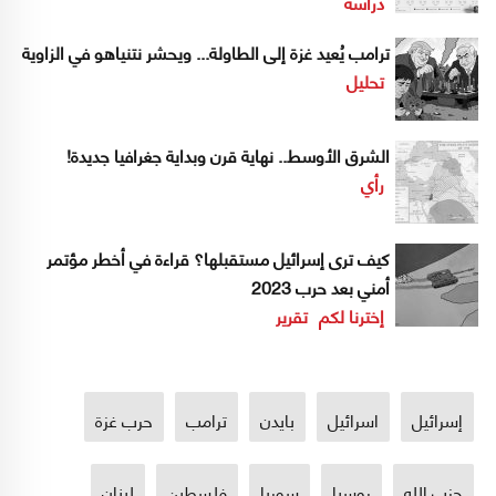
دراسة
ترامب يُعيد غزة إلى الطاولة... ويحشر نتنياهو في الزاوية
تحليل
الشرق الأوسط.. نهاية قرن وبداية جغرافيا جديدة!
رأي
كيف ترى إسرائيل مستقبلها؟ قراءة في أخطر مؤتمر
أمني بعد حرب 2023
إخترنا لكم
تقرير
إسرائيل
اسرائيل
بايدن
ترامب
حرب غزة
حزب الله
روسيا
سوريا
فلسطين
لبنان