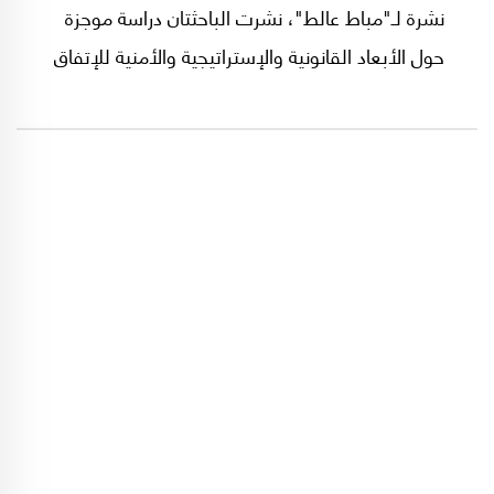
نشرة لـ"مباط عالط"، نشرت الباحثتان دراسة موجزة
حول الأبعاد القانونية والإستراتيجية والأمنية للإتفاق
المزمع عقده بين لبنان وإسرائيل بشأن ترسيم
الحدود البحرية.