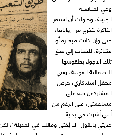
وحي المناسبة
الجليلة، وحاولت أن استفزّ
الذاكرة لتخرج من زواياها،
حتى وإن كانت مبعثرة أو
متناثرة، للذهاب إلى عبق
تلك الأجواء بطقوسها
الاحتفالية المهيبة، وفي
محفل استذكاري، حرص
المشاركون فيه على
مساهمتي، على الرغم من
أنني أشرت في بداية
حديثي بالقول “لا يُفتى ومالك في المدينة”، لكن ا
مسلم ومسيحي ودرزي ومن طوائف مختلفة، كان 