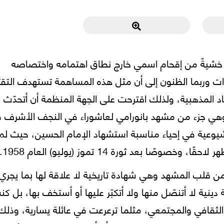
ة، خشيةً من إقحام اسمي خارج نطاق اهتمامه واختصاصه
ات وربما الظنون إلى أن مثل هذه المساهمة تستهدف التقر
أبعاد المذهبية، ولذلك اقترحت على الجهة المنظمة أن أتحدّث 
وهي جزء من مشهد بانورامي لعاشوراء في النجف الأشرف 
لشيوعية في إحياء مناسبة استشهاد الإمام الحسين، حيث لم
ا بعد ثورة 14 تموز (يوليو) العام 1958.
ن قلب المشهد وهي شهادة تاريخية لا علاقة لها بما يجري
ة لا أتنصّل منها ولا أتكبّر عليها أو أستخف بها، بل كن
ي الثقافي والمجتمعي، مثلما ترعرعت في عائلة يسارية، وذلك