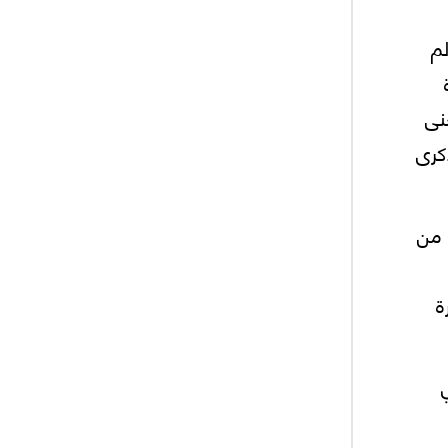
لم
نى
كرى
 من
ة