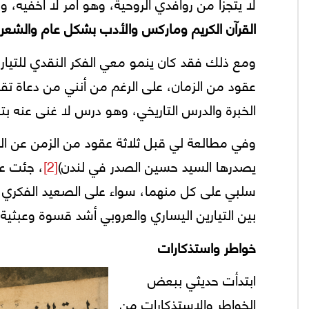
لا يتجزأ من روافدي الروحية، وهو أمر لا أخفيه،
القرآن الكريم وماركس والأدب بشكل عام والش
عقود من الزمان، على الرغم من أنني من دعاة تقا
الخبرة والدرس التاريخي، وهو درس لا غنى عنه بتقد
وفي مطالعة لي قبل ثلاثة عقود من الزمن عن ال
يصدرها السيد حسين الصدر في لندن)
[2]
، جئت عل
سلبي على كل منهما، سواء على الصعيد الفكري أ
بين التيارين اليساري والعروبي أشد قسوة وعبثية
خواطر واستذكارات
ابتدأت حديثي ببعض
الخواطر والاستذكارات من