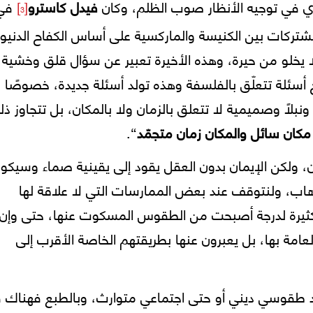
ساري في توجيه الأنظار صوب الظلم، وكان
فيدل كاسترو
[
]
في
3
تو في العام 1986 قد طرح المشتركات بين الكنيسة والماركسية على أساس الكفاح الدني
 لا يخلو من حيرة، وهذه الأخيرة تعبير عن سؤال قلق وخشية
رح أسئلة تتعلّق بالفلسفة وهذه تولد أسئلة جديدة، خصوصًا 
بلًا وصميمية لا تتعلق بالزمان ولا بالمكان، بل تتجاوز ذ
 مكان سائل والمكان زمان متجمّد
“.
، ولكن الإيمان بدون العقل يقود إلى يقينية صماء وسيكو
رهاب، ولنتوقف عند بعض الممارسات التي لا علاقة لها
 كثيرة لدرجة أصبحت من الطقوس المسكوت عنها، حتى وإن 
لعامة بها، بل يعبرون عنها بطريقتهم الخاصة الأقرب إلى
يد طقوسي ديني أو حتى اجتماعي متوارث، وبالطبع فهناك 