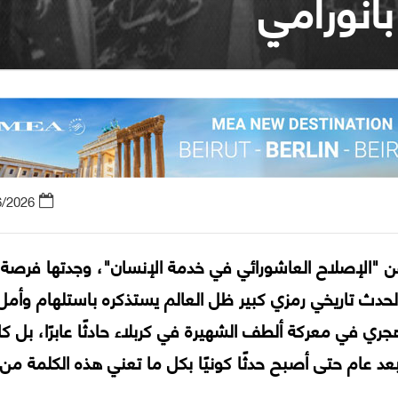
بانورامي
6/2026
ن "الإصلاح العاشورائي في خدمة الإنسان"، وجدتها فرصة
حدث تاريخي رمزي كبير ظل العالم يستذكره باستلهام وأمل
 يكن استشهاد الإمام الحسين في العام 61 هجري في معركة ألطف الشهيرة في كربلاء حادثًا عابرًا، بل 
 بعد عام حتى أصبح حدثًا كونيًا بكل ما تعني هذه الكلمة من