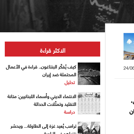
الاكثر قراءة
كيف يُفكّر البنتاغون.. قراءة في الأعمال
24/0
المحتملة ضد إيران
تحليل
الانتماء الديني وأسماء اللبنانيين: متانة
،
التقليد وتمثّلات الحداثة
كان
دراسة
ترامب يُعيد غزة إلى الطاولة... ويحشر
نتنياهو في الزاوية