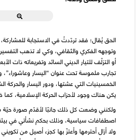
الحق يُقال؛ فقد تردّدتُ في الاستجابة للمشارك
وتوجهه الفكري والثقافي، وكي لا تذهب التفسير
أو التزلّف للتيار الديني السائد وتفريعاته ذات ال
تجارب ملموسة تحت عنوان “اليسار وعاشوراء”، 
الخمسينيات التي عشتها، ودور اليسار والحركة ا
يكن هناك وجود لأحزاب الحركة الإسلامية، كما ظهر لاحقًا، وخصوصً
ولكنني وضعت كل ذلك جانبًا لأقدّم صورة حيّة م
اصطفافات سياسية، وذلك بحكم نشأتي في بيئة ديني
ولا أزال أحترمها وأعتزّ بها كجزء أصيل من تكوين