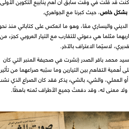
 وكنت قد قلت في وقت سابق أن أهم ينابيع التكوين الأولى 
عر بشكل خاص
، حيث كبرنا مع الجواهري.
ربهما مثلما هي دعوتي للتقارب مع التيار العروبي كجزء من
يري، لاسيّما الاعتراف بالآخر.
سيد محمد باقر الصدر (نشرت في صحيفة المنبر التي كان
ى أهمية التفاهم بين التيارين وما سبّبه صراعهما من تأثير
و العملي، والشيء بالشيء يذكر فقد كان الصراع الذي نش
 ولا معنى له، وقد دفعتْ جميع الأطراف ثمنه باهظًا.