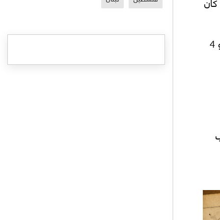
كان
ومع ذلك فقد كان ينمو معي الفكر النقدي للتيار الديني واليساري معًا، وهو ما انعكس على كتاباتي منذ نحو 4
ب