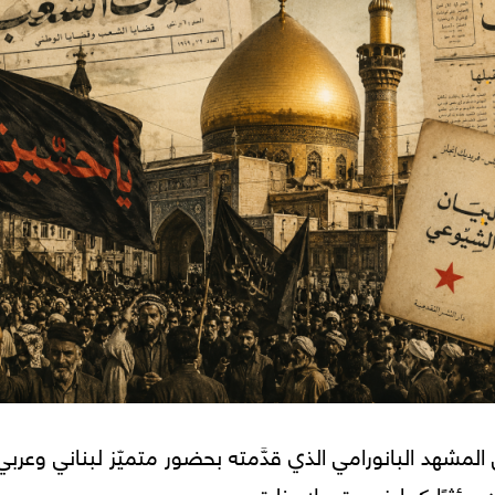
لمشهد البانورامي الذي قدَّمته بحضور متميّز لبناني وعربي
مؤثرًا كما فهمت ولاحظت.