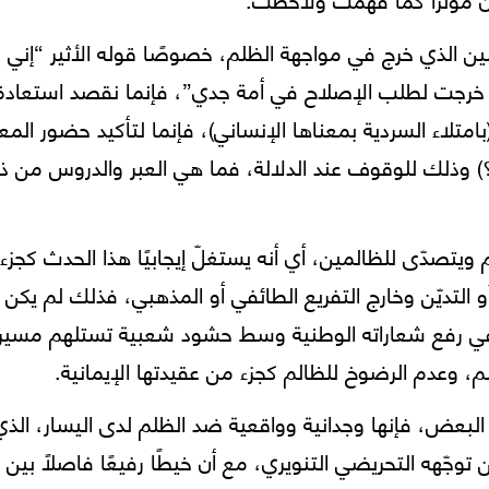
سين الذي خرج في مواجهة الظلم، خصوصًا قوله الأثير “إني 
وإنما خرجت لطلب الإصلاح في أمة جدي”، فإنما نقصد استعادة
امتلاء السردية بمعناها الإنساني)، فإنما لتأكيد حضور المع
) وذلك للوقوف عند الدلالة، فما هي العبر والدروس من ذ
ويتصدّى للظالمين، أي أنه يستغلّ إيجابيًا هذا الحدث كجزء
 التديّن وخارج التفريع الطائفي أو المذهبي، فذلك لم يكن
ا في رفع شعاراته الوطنية وسط حشود شعبية تستلهم مسير
، وعدم الرضوخ للظالم كجزء من عقيدتها الإيمانية.
 البعض، فإنها وجدانية وواقعية ضد الظلم لدى اليسار، الذي
توجّهه التحريضي التنويري، مع أن خيطًا رفيعًا فاصلًا بين