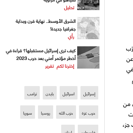
تحليل
الشرق الأوسط.. نهاية قرن وبداية
جغرافيا جديدة!
رأي
ّب
كيف ترى إسرائيل مستقبلها؟ قراءة في
عن
أخطر مؤتمر أمني بعد حرب 2023
إخترنا لكم
تقرير
في
إسرائيل
اسرائيل
بايدن
ترامب
 من
ت
حرب غزة
حزب الله
روسيا
سوريا
 جزء
فلسطين
لبنان