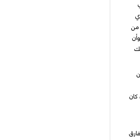
وي
 من
وأن
لك
ن
كان
فارق