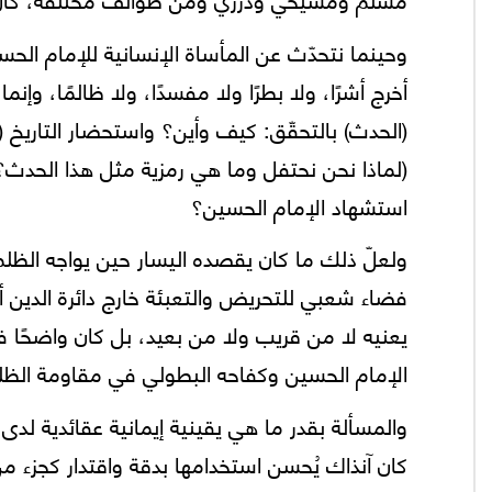
وحينما نتحدّث عن المأساة الإنسانية للإمام الح
أخرج أشرًا، ولا بطرًا ولا مفسدًا، ولا ظالمًا، 
(الحدث) بالتحقّق: كيف وأين؟ واستحضار التاريخ (ب
(لماذا نحن نحتفل وما هي رمزية مثل هذا الحدث؟
استشهاد الإمام الحسين؟
ولعلّ ذلك ما كان يقصده اليسار حين يواجه الظلم 
فضاء شعبي للتحريض والتعبئة خارج دائرة الدين أو
يعنيه لا من قريب ولا من بعيد، بل كان واضحً
الإمام الحسين وكفاحه البطولي في مقاومة الظلم
والمسألة بقدر ما هي يقينية إيمانية عقائدية لدى
كان آنذاك يُحسن استخدامها بدقة واقتدار كجزء من 