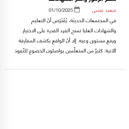
سعيد عيسى
01/10/2025
في المجتمعات الحديثة، يُفْتَرَض أنّ التعليم
والشهادات العليا تمنح الفرد القدرة على الاختيار
ورفع مستوى وعيه. إلا أنّ الواقع يكشف المفارقة
الآتية: كثيرٌ من المتعلّمين يواصلون الخضوع للنّفوذ
الرمزيّ، الانقياد للجماعات القويّة، أو حتى
للميليشيات المحلّية، بينما ينجح آخرون في الخروج
عن هذه السيطرة وممارسة استقلاليةٍ حقيقيّة. هذه
الظاهرة تثير تساؤلاتٍ أنثروبولوجيةً عميقةً حول
العلاقة بين المعرفة والسلطة، بين التعليم والحريّة،
وبين الفرد والمجتمع. فهل يكفي التراكم المعرفيّ
وحده ليحمي العقل من الوقوع تحت سلطة الرّموز