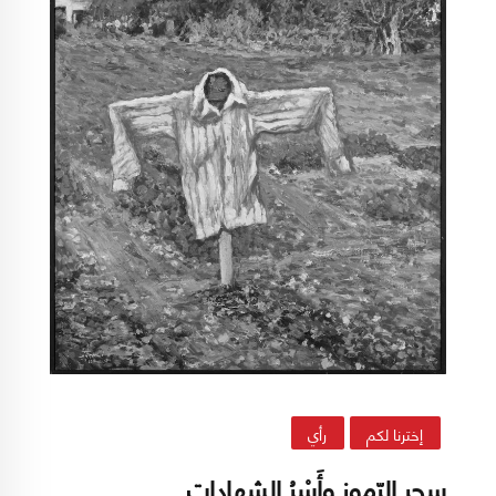
إخترنا لكم
رأي
سحر الرّموز وأَسْرُ الشهادات