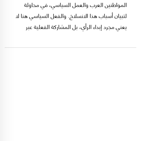
المواطنين العرب والعمل السياسي، في محاولة
لتبيان أسباب هذا الانسلاخ. والفعل السياسي هنا لا
يعني مجرد إبداء الرأي، بل المشاركة الفعلية عبر
الانتساب إلى أحزاب وتنظيمات سياسية، كما يشمل
النضال دفاعًا عن القضية الفلسطينية باعتبارها شأنًا
سياسيًا عربيًا جامعًا.