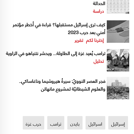
الحداثة
دراسة
كيف ترى إسرائيل مستقبلها؟ قراءة في أخطر مؤتمر
أمني بعد حرب 2023
إخترنا لكم
تقرير
ترامب يُعيد غزة إلى الطاولة... ويحشر نتنياهو في الزاوية
تحليل
فجر العصر النوويّ: سيرةُ هيروشيما وناغاساكي..
والعلوم الشيطانيّة لمشروع مانهاتن
إسرائيل
اسرائيل
بايدن
ترامب
حرب غزة