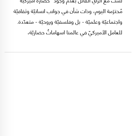
مُحترَمة اليوم، وذات شأن في جوانب انسانيّة وثقافيّة
واجتماعيّة وعلميّة - بل وفلسفيّة وروحيّة - متعدّدة.
للعامل الأميركيّ في عالمنا اسهاماتٌ حضاريّة،
عالميّة الطّابع، سابقة وحاليّة، وفي أكثر المجالات
الانسانيّة واقعاً: من التّكنولوجيا البشريّة ومن الذّكاء
الاصطناعيّ، مروراً بالعلوم الاجتماعيّة والاقتصاديّة..
وصولاً حتّى إلى فهم وتأويل بعض الظّواهر
الرّوحانيّة واثبات وجود "الإله" من خلال أدوات
العلوم الحديثة كما رأينا في مقالات سابقة. ليس
نفيُ وجود الاسهام الحضاريّ الأميركيّ بالذّات، هو
الحلّ المناسب لشعوبنا المقهورة من قبل
السّياسات الخارجيّة للإدارات الأميركيّة المتعاقبة.