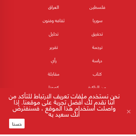
فلسطين
العراق
سوريا
ثقافه وفنون
تحقيق
تحليل
ترجمة
تقرير
دراسة
رأي
كتاب
مقابلة
من الذاكرة
كورونا
نحن نستخدم ملفات تعريف الارتباط للتأكد من
أننا نقدم لك أفضل تجربة على موقعنا. إذا
واصلت استخدام هذا الموقع ، فسنفترض
أنك سعيد به
حسنا
180POST جميع الحقوق محفوظة 2026