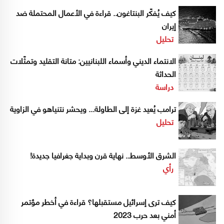
كيف يُفكّر البنتاغون.. قراءة في الأعمال المحتملة ضد
إيران
تحليل
الانتماء الديني وأسماء اللبنانيين: متانة التقليد وتمثّلات
الحداثة
دراسة
ترامب يُعيد غزة إلى الطاولة... ويحشر نتنياهو في الزاوية
تحليل
الشرق الأوسط.. نهاية قرن وبداية جغرافيا جديدة!
رأي
كيف ترى إسرائيل مستقبلها؟ قراءة في أخطر مؤتمر
أمني بعد حرب 2023