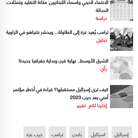
الانتماء الديني وأسماء اللبنانيين: متانة التقليد وتمثّلات
الحداثة
دراسة
ترامب يُعيد غزة إلى الطاولة... ويحشر نتنياهو في الزاوية
تحليل
الشرق الأوسط.. نهاية قرن وبداية جغرافيا جديدة!
رأي
كيف ترى إسرائيل مستقبلها؟ قراءة في أخطر مؤتمر
أمني بعد حرب 2023
إخترنا لكم
تقرير
إسرائيل
اسرائيل
بايدن
ترامب
حرب غزة