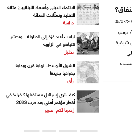
أنفاق؟
الانتماء الديني وأسماء اللبنانيين: متانة
التقليد وتمثّلات الحداثة
05/07/2
دراسة
ان منذ ليل ٢٦ حزيران/ يونيو
ترامب يُعيد غزة إلى الطاولة... ويحشر
ل شيفرة
نتنياهو في الزاوية
تحليل
لي
متحدة
الشرق الأوسط.. نهاية قرن وبداية
جغرافيا جديدة!
رأي
كيف ترى إسرائيل مستقبلها؟ قراءة في
أخطر مؤتمر أمني بعد حرب 2023
إخترنا لكم
تقرير