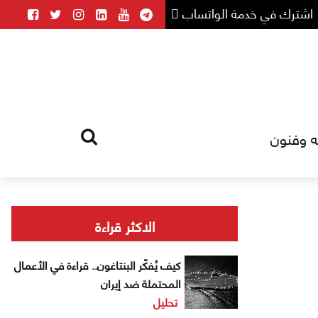
اشترك في خدمة الواتساب
ه وفنون
HOME
TAG
الاكثر قراءة
كيف يُفكّر البنتاغون.. قراءة في الأعمال
المحتملة ضد إيران
تحليل