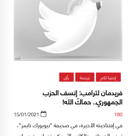
إخترنا لكم
ترجمة
رأي
فريدمان لترامب: إنسف الحزب
الجمهوري.. حماكَ الله!
15/01/2021
180
في إفتتاحيته الأخيرة، في صحيفة "نيويورك تايمز"،
تمنى الصحافي والكاتب الأميركي توماس فريدمان