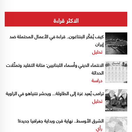
الاكثر قراءة
كيف يُفكّر البنتاغون.. قراءة في الأعمال المحتملة ضد
إيران
تحليل
الانتماء الديني وأسماء اللبنانيين: متانة التقليد وتمثّلات
الحداثة
دراسة
ترامب يُعيد غزة إلى الطاولة... ويحشر نتنياهو في الزاوية
تحليل
الشرق الأوسط.. نهاية قرن وبداية جغرافيا جديدة!
رأي