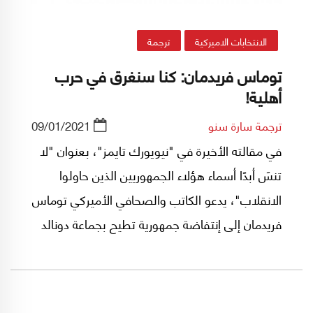
الانتخابات الاميركية
ترجمة
توماس فريدمان: كنا سنغرق في حرب
أهلية!
ترجمة سارة سنو
09/01/2021
في مقالته الأخيرة في "نيويورك تايمز"، بعنوان "لا
تنسَ أبدًا أسماء هؤلاء الجمهوريين الذين حاولوا
الانقلاب"، يدعو الكاتب والصحافي الأميركي توماس
فريدمان إلى إنتفاضة جمهورية تطيح بجماعة دونالد
ترامب الجمهوريين، ممن حاولوا القيام بأول إنقلاب
تشريعي في تاريخ الولايات المتحدة ولو كان الثمن
رميها في أتون حرب أهلية.