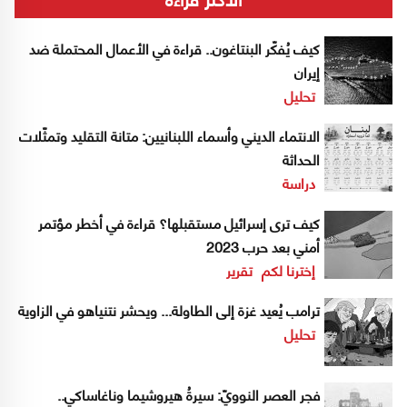
كيف يُفكّر البنتاغون.. قراءة في الأعمال المحتملة ضد
إيران
تحليل
الانتماء الديني وأسماء اللبنانيين: متانة التقليد وتمثّلات
الحداثة
دراسة
كيف ترى إسرائيل مستقبلها؟ قراءة في أخطر مؤتمر
أمني بعد حرب 2023
إخترنا لكم
تقرير
ترامب يُعيد غزة إلى الطاولة... ويحشر نتنياهو في الزاوية
تحليل
فجر العصر النوويّ: سيرةُ هيروشيما وناغاساكي..