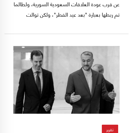
عن قرب عودة العلاقات السعودية السورية، ولطالما
تم ربطها بعبارة "بعد عيد الفطر"، ولكن توالت
الأعياد ولم تُفتح أبواب السفارة السعودية بالسهولة
التي كان يعتقدها كثيرون.
تقرير