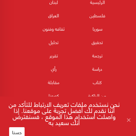
الرئيسية
لبنان
فلسطين
العراق
سوريا
ثقافه وفنون
تحقيق
تحليل
ترجمة
تقرير
دراسة
رأي
كتاب
مقابلة
من الذاكرة
كورونا
نحن نستخدم ملفات تعريف الارتباط للتأكد من
أننا نقدم لك أفضل تجربة على موقعنا. إذا
واصلت استخدام هذا الموقع ، فسنفترض
أنك سعيد به
حسنا
180POST جميع الحقوق محفوظة 2026