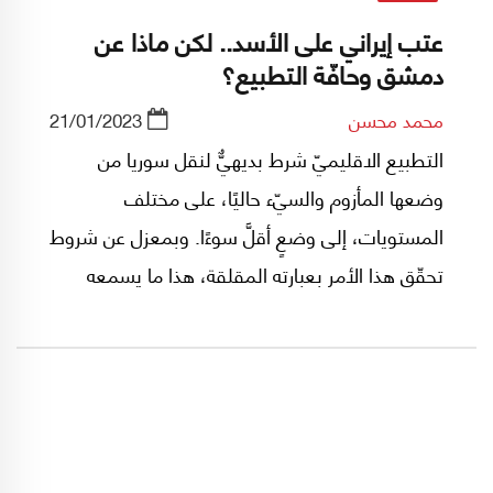
عتب إيراني على الأسد.. لكن ماذا عن
دمشق وحافّة التطبيع؟
محمد محسن
21/01/2023
التطبيع الاقليميّ شرط بديهيٌّ لنقل سوريا من
وضعها المأزوم والسيّء حاليًا، على مختلف
المستويات، إلى وضعٍ أقلَّ سوءًا. وبمعزل عن شروط
تحقّق هذا الأمر بعبارته المقلقة، هذا ما يسمعه
المسؤولون السياسيون في سوريا، وما تقوله جهرًا
وإخفاتًا، فئة وازنة من السوريين.