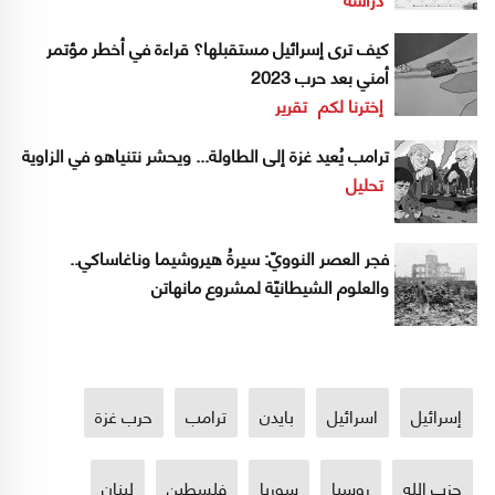
كيف ترى إسرائيل مستقبلها؟ قراءة في أخطر مؤتمر
أمني بعد حرب 2023
إخترنا لكم
تقرير
ترامب يُعيد غزة إلى الطاولة... ويحشر نتنياهو في الزاوية
تحليل
فجر العصر النوويّ: سيرةُ هيروشيما وناغاساكي..
والعلوم الشيطانيّة لمشروع مانهاتن
إسرائيل
اسرائيل
بايدن
ترامب
حرب غزة
حزب الله
روسيا
سوريا
فلسطين
لبنان