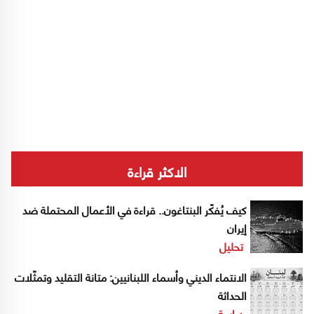
الاكثر قراءة
كيف يُفكّر البنتاغون.. قراءة في الأعمال المحتملة ضد
إيران
تحليل
الانتماء الديني وأسماء اللبنانيين: متانة التقليد وتمثّلات
الحداثة
دراسة