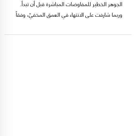
الجوهر الخطير للمفاوضات المباشرة قبل أن تبدأ.
وربما شارفت على الانتهاء في العمق المخفيّ، وفقاً
لما أشارت إليه تصريحات الخارجية الأميركية. ولم
يبقَ سوى الزيارة التي يريدُها "دونالد ترامب" من
الرئيس اللبناني جوزاف عون كي يلتقي بـِ"بنيامين
نتنياهو".