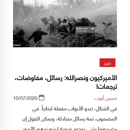
تقرير
الأميركيون ونصرالله: رسائل، مفاوضات،
ترجمات!
حسين أيوب
10/07/2020
في الشكل، تبدو الأبواب مقفلة لبنانياً. في
المضمون، ثمة رسائل متبادلة، ويمكن القول إن
مضمونها يشي بوجود فرصة لمنع تدهور الأمور