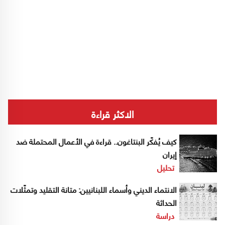
الاكثر قراءة
كيف يُفكّر البنتاغون.. قراءة في الأعمال المحتملة ضد
إيران
تحليل
الانتماء الديني وأسماء اللبنانيين: متانة التقليد وتمثّلات
الحداثة
دراسة