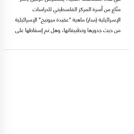
منّاع من أسرة المركز الفلسطيني للدراسات
الإسرائيلية (مدار) ماهية "عقيدة ميونيخ" الإسرائيلية
من حيث جذورها وتطبيقاتها، وهل تم إسقاطها على
موجة الاغتيالات التي تلت السابع من تشرين الأول/
أكتوبر 2023؟