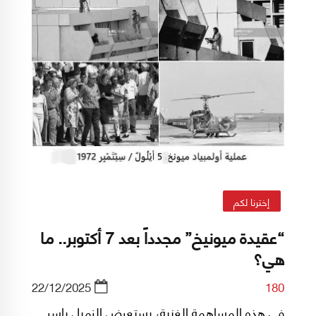
إخترنا لكم
“عقيدة ميونيخ” مجدداً بعد 7 أكتوبر.. ما
هي؟
22/12/2025
180
في هذه المساهمة الغنية، يستعرض الزميل ياسر