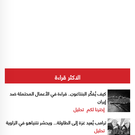
الاكثر قراءة
كيف يُفكّر البنتاغون.. قراءة في الأعمال المحتملة ضد
إيران
إخترنا لكم
تحليل
ترامب يُعيد غزة إلى الطاولة... ويحشر نتنياهو في الزاوية
تحليل