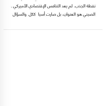
نقطة الجذب. لم يعد التنافس الإقتصادي الأميركي ـ
الصيني هو العنوان، بل صارت أسيا ككل. والسؤال
المطروح بإلحاح: هل يمكن للقارة الأكبر أن تقود
العالم؟