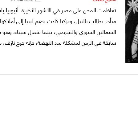
تعاظمت المحن على مصر في الأشهر الأخيرة. أثيوبيا با
متأخر تطالب بالنيل، وتركيا كادت تضم ليبيا إلى أملاكها 
الشمالين السوري والقبرصي، بينما شمال سيناء، وهو 
سابقة في الزمن لمشكلة سد النهضة، فإنه جرح نازف، م
استولى عليه مسلحون جهاديون أعلنوا مبايعتم لتنظيم
عام 2014.