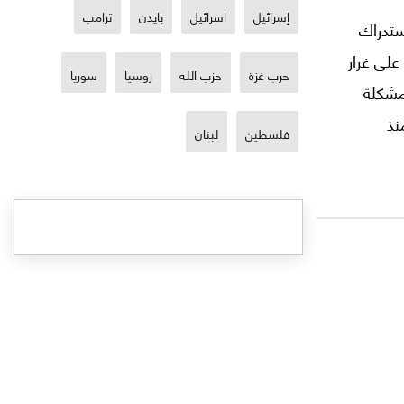
إسرائيل
اسرائيل
بايدن
ترامب
ستدراك
على غرار
حرب غزة
حزب الله
روسيا
سوريا
مشكلة
نذ
فلسطين
لبنان
 "داعش"