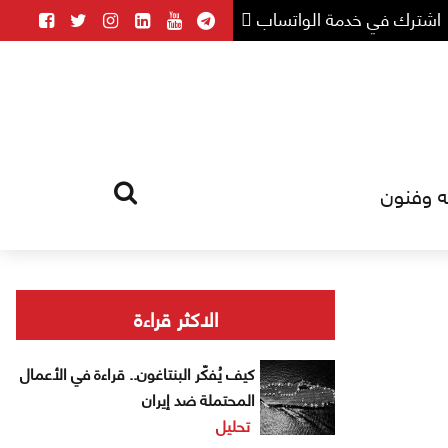
اشترك في خدمة الواتساب
ه وفنون
HOME
TAG
الاكثر قراءة
كيف يُفكّر البنتاغون.. قراءة في الأعمال
المحتملة ضد إيران
تحليل