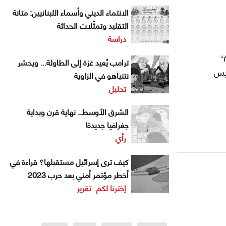
الانتماء الديني وأسماء اللبنانيين: متانة
التقليد وتمثّلات الحداثة
دراسة
،
ترامب يُعيد غزة إلى الطاولة... ويحشر
يس
نتنياهو في الزاوية
تحليل
الشرق الأوسط.. نهاية قرن وبداية
جغرافيا جديدة!
رأي
كيف ترى إسرائيل مستقبلها؟ قراءة في
أخطر مؤتمر أمني بعد حرب 2023
إخترنا لكم
تقرير