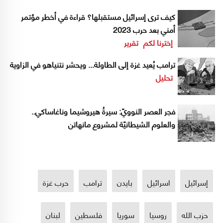
كيف ترى إسرائيل مستقبلها؟ قراءة في أخطر مؤتمر
أمني بعد حرب 2023
إخترنا لكم
تقرير
ترامب يُعيد غزة إلى الطاولة... ويحشر نتنياهو في الزاوية
تحليل
فجر العصر النوويّ: سيرةُ هيروشيما وناغاساكي..
والعلوم الشيطانيّة لمشروع مانهاتن
إسرائيل
اسرائيل
بايدن
ترامب
حرب غزة
حزب الله
روسيا
سوريا
فلسطين
لبنان