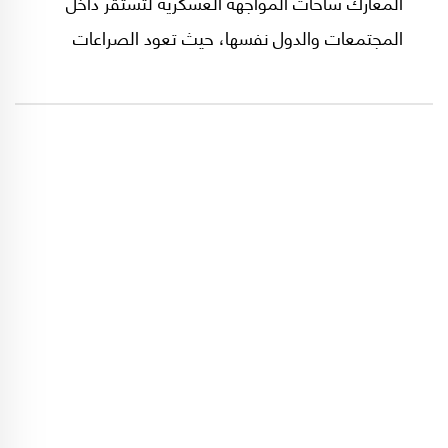
المعارك ساحات المواجهة العسكرية لتستقر داخل
المجتمعات والدول نفسها، حيث تعود الصراعات
بأشكال أكثر تعقيداً تتصل بالسلطة والهوية
والاقتصاد وتوزيع النفوذ. وما أن تتراجع حدة
المواجهة الخارجية حتى تطفو على السطح
التناقضات الداخلية التي كانت الحرب تؤجل انفجارها.