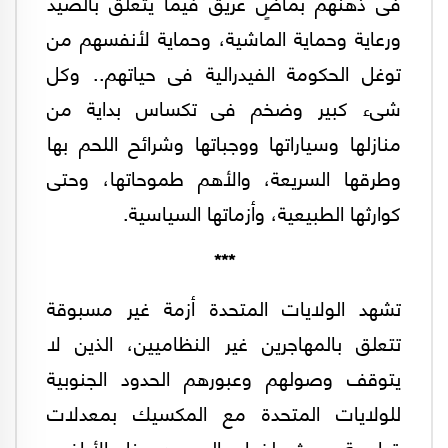
فى ذهنهم بماضٍ عريق فيما يتعلق بالصيد
ورعاية وحماية الماشية، وحماية لأنفسهم من
توغل الحكومة الفيدرالية فى حياتهم.. وكل
شىء كبير وضخم فى تكساس بداية من
منازلها وسياراتها ووجباتها وشرائح اللحم بها
وطرقها السريعة، والأهم طموحاتها، وحتى
كوارثها الطبيعية، وأزماتها السياسية.
***
تشهد الولايات المتحدة أزمة غير مسبوقة
تتعلق بالمهاجرين غير النظاميين، الذين لا
يتوقف وصولهم وعبورهم الحدود الجنوبية
للولايات المتحدة مع المكسيك بمعدلات
قياسية، حيث بلغ إجمالى من دخل الأراضى