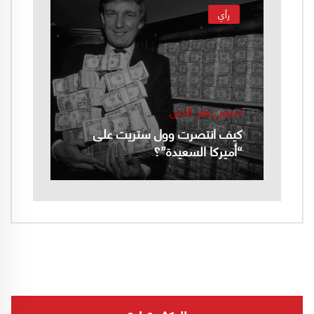
رأي
نسرين زهر الدين
كيف انتصرت وول ستريت على
“أميركا السعيدة”؟