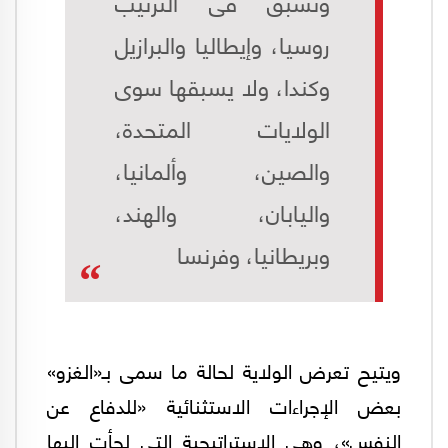
وتسبق فى الترتيب
روسيا، وإيطاليا والبرازيل
وكندا، ولا يسبقها سوى
الولايات المتحدة،
والصين، وألمانيا،
واليابان، والهند،
وبريطانيا، وفرنسا
ويتيح تعرض الولاية لحالة ما سمى بـ«الغزو»
بعض الإجراءات الاستثنائية «للدفاع عن
النفس»، وهى الاستراتيجية التى لجأت إليها