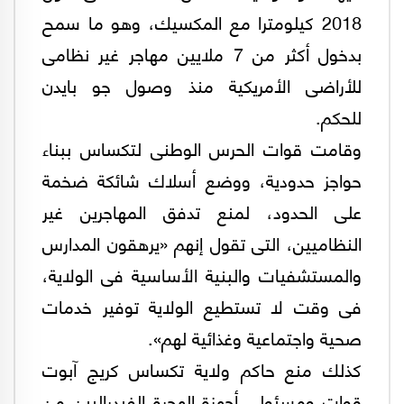
2018 كيلومترا مع المكسيك، وهو ما سمح
بدخول أكثر من 7 ملايين مهاجر غير نظامى
للأراضى الأمريكية منذ وصول جو بايدن
للحكم.
وقامت قوات الحرس الوطنى لتكساس ببناء
حواجز حدودية، ووضع أسلاك شائكة ضخمة
على الحدود، لمنع تدفق المهاجرين غير
النظاميين، التى تقول إنهم «يرهقون المدارس
والمستشفيات والبنية الأساسية فى الولاية،
فى وقت لا تستطيع الولاية توفير خدمات
صحية واجتماعية وغذائية لهم».
كذلك منع حاكم ولاية تكساس كريج آبوت
قوات ومسئولى أجهزة الهجرة الفيدراليين من