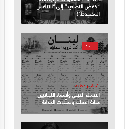
“خفض التصعيد” إلى “التنافس
المضبوط”!
دراسة
شوقي عطيه
الانتماء الديني وأسماء اللبنانيين:
متانة التقليد وتمثّلات الحداثة