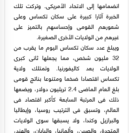
انضمامها إلى الاتحاد الأمريكى. وتركت تلك
الخبرة آثارا كبيرة على سكان تكساس وعلى
شعورهم القومى وإحساسهم بالتميز على
غيرهم من الولايات الأخرى الصغيرة.
ويبلغ عدد سكان تكساس اليوم ما يقرب من
32 مليون شخص، مما يجعلها ثانى كبرى
الولايات بعد كاليفورنيا. وتمتلك ولاية
تكساس اقتصادا ضخما ومتنوعا بناتج قومى
بلغ العام الماضى 2.4 تريليون دولار، ويضعها
ذلك فى المرتبة السابعة كأكبر اقتصاد فى
العالم، وتسبق فى الترتيب روسيا، وإيطاليا
والبرازيل وكندا، ولا يسبقها سوى الولايات
المتحدة، والصين، وألمانيا، واليابان، والهند،