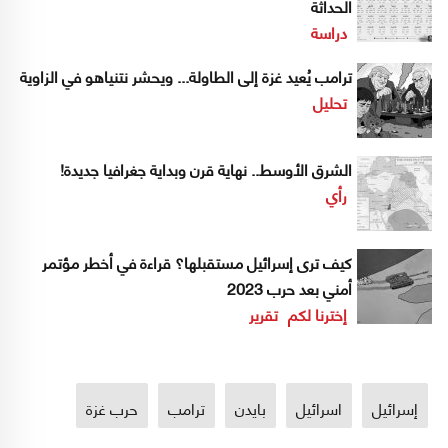
الحداثة
دراسة
ترامب يُعيد غزة إلى الطاولة... ويحشر نتنياهو في الزاوية
تحليل
الشرق الأوسط.. نهاية قرن وبداية جغرافيا جديدة!
رأي
كيف ترى إسرائيل مستقبلها؟ قراءة في أخطر مؤتمر
أمني بعد حرب 2023
إخترنا لكم
تقرير
إسرائيل
اسرائيل
بايدن
ترامب
حرب غزة