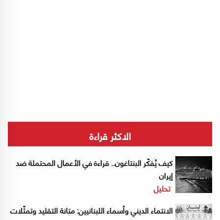
الاكثر قراءة
كيف يُفكّر البنتاغون.. قراءة في الأعمال المحتملة ضد
إيران
تحليل
الانتماء الديني وأسماء اللبنانيين: متانة التقليد وتمثّلات