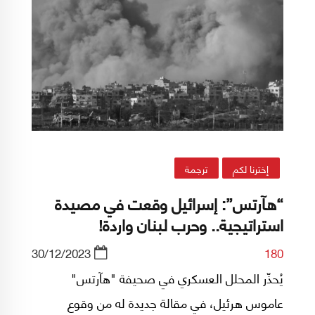
إخترنا لكم
ترجمة
“هآرتس”: إسرائيل وقعت في مصيدة
استراتيجية.. وحرب لبنان واردة!
30/12/2023
180
يُحذّر المحلل العسكري في صحيفة "هآرتس"
عاموس هرئيل، في مقالة جديدة له من وقوع