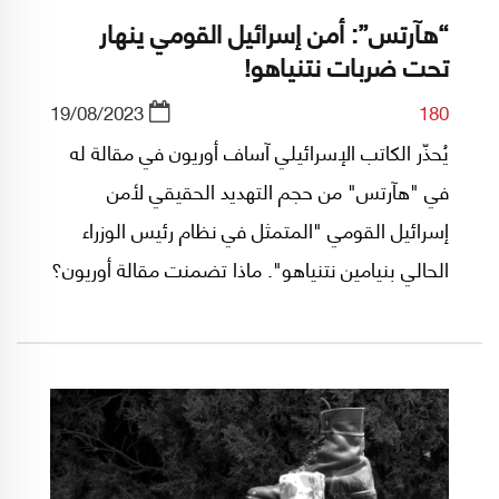
“هآرتس”: أمن إسرائيل القومي ينهار
تحت ضربات نتنياهو!
19/08/2023
180
يُحذّر الكاتب الإسرائيلي آساف أوريون في مقالة له
في "هآرتس" من حجم التهديد الحقيقي لأمن
إسرائيل القومي "المتمثل في نظام رئيس الوزراء
الحالي بنيامين نتنياهو". ماذا تضمنت مقالة أوريون؟