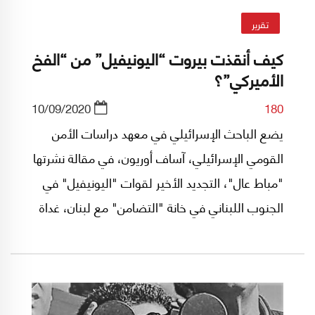
تقرير
كيف أنقذت بيروت “اليونيفيل” من “الفخ
الأميركي”؟
10/09/2020
180
يضع الباحث الإسرائيلي في معهد دراسات الأمن
القومي الإسرائيلي، آساف أوريون، في مقالة نشرتها
"مباط عال"، التجديد الأخير لقوات "اليونيفيل" في
الجنوب اللبناني في خانة "التضامن" مع لبنان، غداة
إنفجار مرفأ بيروت، الأمر الذي أفقد الولايات المتحدة
ورقة تعديل مهمات "اليونيفيل"، لمصلحة الورقة
الفرنسية التي تزامنت مع عودة فرنسا إلى الساحة
اللبنانية. ماذا تضمنت المقالة؟