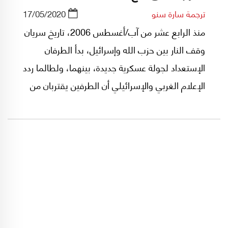
ترجمة سارة سنو
17/05/2020
منذ الرابع عشر من آب/أغسطس 2006، تاريخ سريان
وقف النار بين حزب الله وإسرائيل، بدأ الطرفان
الإستعداد لجولة عسكرية جديدة، بينهما، ولطالما ردد
الإعلام الغربي والإسرائيلي أن الطرفين يقتربان من
حافة إندلاع حرب جديدة، ستكون مختلفة عن كل
الحروب التي خاضها حزب الله وإسرائيل منذ مطلع
ثمانينيات القرن الماضي حتى الآن.