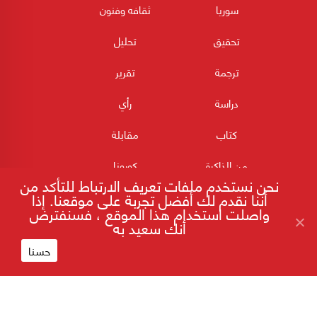
سوريا
ثقافه وفنون
تحقيق
تحليل
ترجمة
تقرير
دراسة
رأي
كتاب
مقابلة
من الذاكرة
كورونا
نحن نستخدم ملفات تعريف الارتباط للتأكد من
أننا نقدم لك أفضل تجربة على موقعنا. إذا
واصلت استخدام هذا الموقع ، فسنفترض
أنك سعيد به
حسنا
180POST جميع الحقوق محفوظة 2026