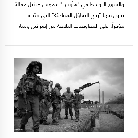
والشرق الأوسط في "هآرتس" عاموس هرئيل مقالة
تناول فيها "رياح التفاؤل المفاجئة" التي هبّت،
مؤخراً، على المفاوضات الثلاثية بين إسرائيل ولبنان
والولايات المتحدة حول ترسيم الحدود البحرية.