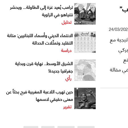
يب”
ترامب يُعيد غزة إلى الطاولة... ويحشر
نتنياهو في الزاوية
تحليل
24/03/202
الانتماء الديني وأسماء اللبنانيين: متانة
تيجية مع
التقليد وتمثّلات الحداثة
يركي
دراسة
قع
الشرق الأوسط.. نهاية قرن وبداية
 في مقالة
جغرافيا جديدة!
رأي
الموقع
حين تهرب اللاعبة المغربية فرح بحثاً عن
معنى حقيقي لاسمها
تقرير