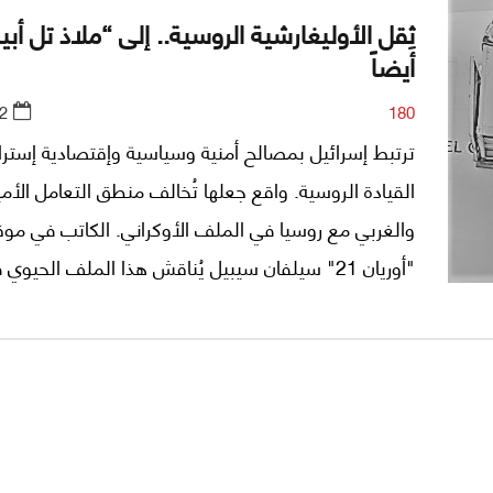
ثِقل الأوليغارشية الروسية.. إلى “ملاذ تل أب
أيضاً
2
180
ترتبط إسرائيل بمصالح أمنية وسياسية وإقتصادية إسترا
القيادة الروسية. واقع جعلها تُخالف منطق التعامل الأم
والغربي مع روسيا في الملف الأوكراني. الكاتب في مو
"أوريان 21" سيلفان سيبيل يُناقش هذا الملف الحيوي
نشرت بالفرنسية وترجمتها الزميلة سارة قريرة من أسرة 
نفسه إلى العربية.