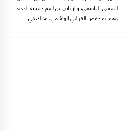
القرشي الهاشمي، والإعلان عن اسم خليفته الجديد
وهو أبو حفص القرشي الهاشمي، وذلك في
تسجيل صوتي للمتحدث الرسمي الجديد باسم
التنظيم، أبو حذيفة الأنصاري، نشرته "مؤسسة
الفرقان" في الثالث من هذا الشهر.