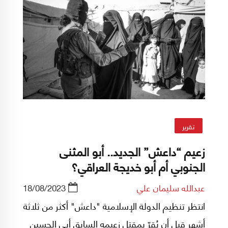
تقرير
زعيم “داعش” الجديد.. أبو المثنى
الجنوبي أم أبو خديجة العراقي؟
عبدالله سليمان علي
18/08/2023
انتظر تنظيم الدولة الإسلامية "داعش" أكثر من ثلاثة
أشهر قبل أن يُقرّ بمقتل زعيمه السابق أبي الحسين