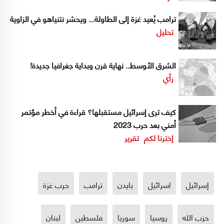
ترامب يُعيد غزة إلى الطاولة... ويحشر نتنياهو في الزاوية
تحليل
الشرق الأوسط.. نهاية قرن وبداية جغرافيا جديدة!
رأي
كيف ترى إسرائيل مستقبلها؟ قراءة في أخطر مؤتمر
أمني بعد حرب 2023
إخترنا لكم
تقرير
إسرائيل
اسرائيل
بايدن
ترامب
حرب غزة
حزب الله
روسيا
سوريا
فلسطين
لبنان