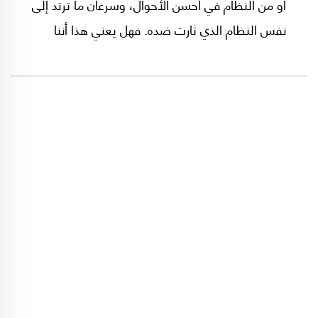
أو من النظام في أحسن الأحوال، وسرعان ما ترتد إلى
نفس النظام الذي ثارت ضده. فهل يعني هذا أننا
عاجزون عن الثورة؟ أم أن الثورة ليست بالضرورة أنجع
الحلول، ولربما أدت إلى تعميق المشاكل أكثر منها
إلى حلها!