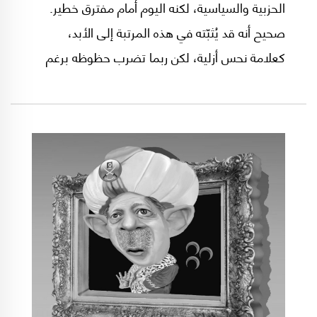
الحزبية والسياسية، لكنه اليوم أمام مفترق خطير.
صحيح أنه قد يُثبّته في هذه المرتبة إلى الأبد،
كعلامة نحس أزلية، لكن ربما تضرب حظوظه برغم
الوقت الضيق أمام منافسه رجب طيب إردوغان الذي
يقاتل في معركة هي الأهم مقارنة بما سبق أن واجه
من معارك.