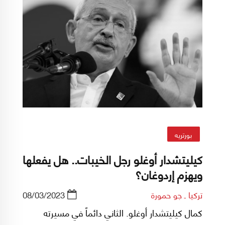
بورتريه
كيليتشدار أوغلو رجل الخيبات.. هل يفعلها
ويهزم إردوغان؟
تركيا ـ جو حمورة
08/03/2023
كمال كيليتشدار أوغلو. الثاني دائماً في مسيرته