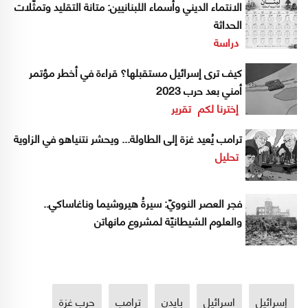
الانتماء الديني وأسماء اللبنانيين: متانة التقليد وتمثّلات
الحداثة
دراسة
كيف ترى إسرائيل مستقبلها؟ قراءة في أخطر مؤتمر
أمني بعد حرب 2023
إخترنا لكم
تقرير
ترامب يُعيد غزة إلى الطاولة... ويحشر نتنياهو في الزاوية
تحليل
فجر العصر النوويّ: سيرةُ هيروشيما وناغاساكي..
والعلوم الشيطانيّة لمشروع مانهاتن
إسرائيل
اسرائيل
بايدن
ترامب
حرب غزة