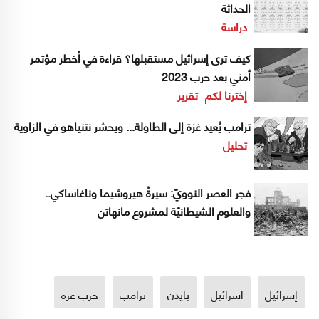
الحداثة
دراسة
كيف ترى إسرائيل مستقبلها؟ قراءة في أخطر مؤتمر
أمني بعد حرب 2023
إخترنا لكم
تقرير
ترامب يُعيد غزة إلى الطاولة... ويحشر نتنياهو في الزاوية
تحليل
فجر العصر النوويّ: سيرةُ هيروشيما وناغاساكي..
والعلوم الشيطانيّة لمشروع مانهاتن
إسرائيل
اسرائيل
بايدن
ترامب
حرب غزة